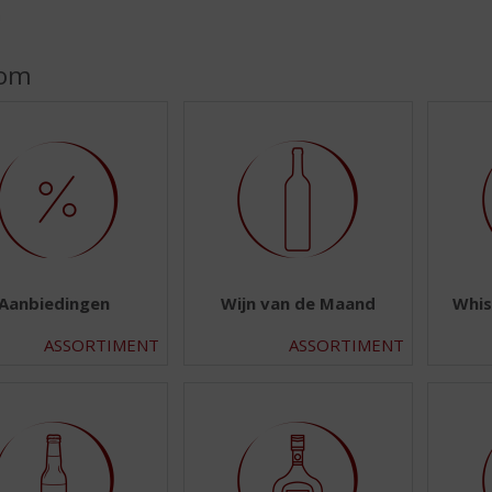
SHOP
m
Dom
Aanbiedingen
Wijn van de Maand
Whis
ASSORTIMENT
ASSORTIMENT