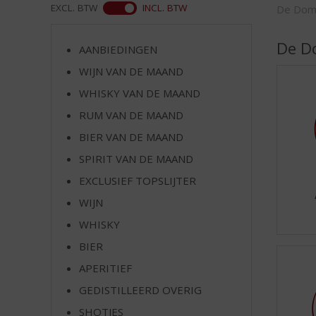
d
WEB
EXCL. BTW
INCL. BTW
De Do
S
p
De 
r
AANBIEDINGEN
i
WIJN VAN DE MAAND
n
WHISKY VAN DE MAAND
g
n
RUM VAN DE MAAND
a
BIER VAN DE MAAND
a
r
SPIRIT VAN DE MAAND
d
EXCLUSIEF TOPSLIJTER
e
WIJN
n
a
WHISKY
v
BIER
i
g
APERITIEF
a
GEDISTILLEERD OVERIG
t
SHOTJES
i