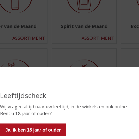
er van de Maand
Spirit van de Maand
Exc
ASSORTIMENT
ASSORTIMENT
Leeftijdscheck
Whisky
Bier
Wij vragen altijd naar uw leeftijd, in de winkels en ook online.
Bent u 18 jaar of ouder?
ASSORTIMENT
ASSORTIMENT
Ja, ik ben 18 jaar of ouder