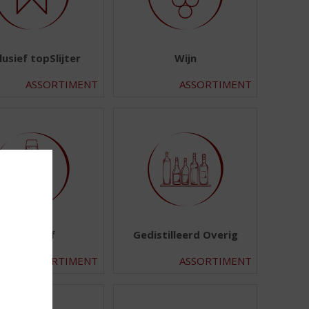
lusief topSlijter
Wijn
ASSORTIMENT
ASSORTIMENT
Aperitief
Gedistilleerd Overig
ASSORTIMENT
ASSORTIMENT