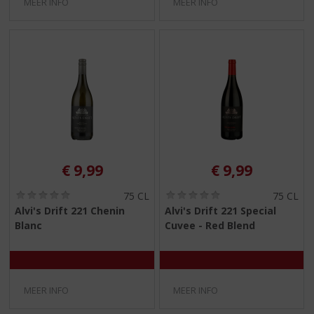
MEER INFO
MEER INFO
€
9,99
€
9,99
(
(
75 CL
75 CL
0
0
Alvi's Drift 221 Chenin
Alvi's Drift 221 Special
,
,
Blanc
Cuvee - Red Blend
0
0
/
/
5
5
)
)
MEER INFO
MEER INFO