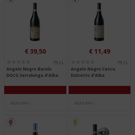
€
39,50
€
11,49
(
(
75 CL
75 CL
0
0
Angelo Negro Barolo
Angelo Negro Cescu
,
,
DOCG Serralunga d'Alba
Dolcetto d'Alba
0
0
/
/
5
5
)
)
MEER INFO
MEER INFO