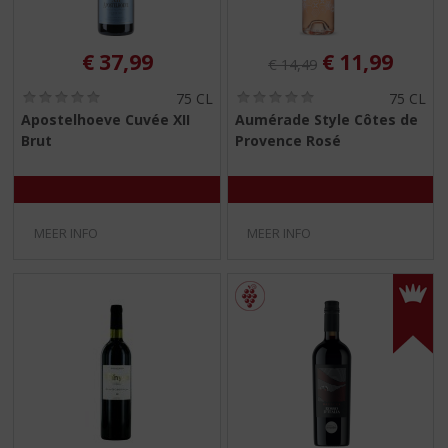
Originele prijs was:
, Huidige pri
€
37,99
€
11,99
€
14,49
(
(
75 CL
75 CL
0
0
Apostelhoeve Cuvée XII
Aumérade Style Côtes de
,
,
Brut
Provence Rosé
0
0
/
/
5
5
)
)
MEER INFO
MEER INFO