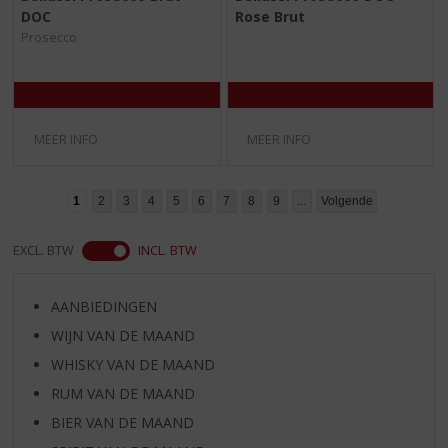
,
,
DOC
Rose Brut
0
0
/
/
Prosecco
5
5
)
)
MEER INFO
MEER INFO
1
2
3
4
5
6
7
8
9
...
Volgende
EXCL. BTW
INCL. BTW
AANBIEDINGEN
WIJN VAN DE MAAND
WHISKY VAN DE MAAND
RUM VAN DE MAAND
BIER VAN DE MAAND