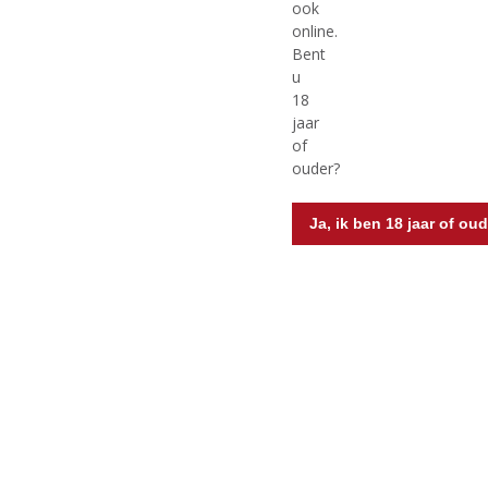
ook
0
0
Bellingham Big Oak Red
Bellingham Pear Tree
,
,
online.
White
60% Shiraz en 40% Cabernet
0
0
Bent
Sauvignon
/
/
80% Chenin Blanc en
u
5
5
20% Viognier
18
)
)
jaar
of
ouder?
MEER INFO
MEER INFO
Ja, ik ben 18 jaar of oud
€
14,99
€
34,95