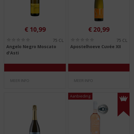
€
10,99
€
20,99
(
(
75 CL
75 CL
0
0
Angelo Negro Moscato
Apostelhoeve Cuvée XII
,
,
d'Asti
0
0
/
/
5
5
)
)
MEER INFO
MEER INFO