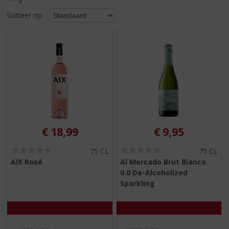
S
p
Sorteer op:
r
i
n
g
n
a
a
r
d
e
€
18,99
€
9,95
n
a
(
(
75 CL
75 CL
v
0
0
AIX Rosé
Al Mercado Brut Blanco
i
,
,
0.0 De-Alcoholized
g
0
0
/
/
Sparkling
a
5
5
t
)
)
i
e