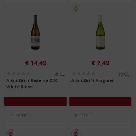
€
14,49
€
7,49
(
(
75 CL
75 CL
0
0
Alvi's Drift Reserve CVC
Alvi's Drift Viognier
,
,
White Blend
0
0
/
/
5
5
)
)
MEER INFO
MEER INFO