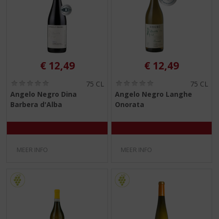
€
12,49
€
12,49
(
(
75 CL
75 CL
0
0
Angelo Negro Dina
Angelo Negro Langhe
,
,
Barbera d'Alba
Onorata
0
0
/
/
5
5
)
)
MEER INFO
MEER INFO