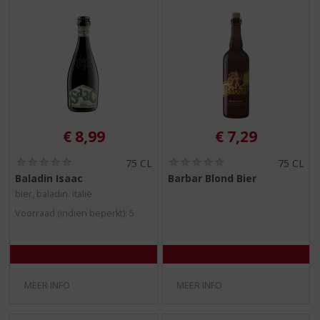
€
8,99
€
7,29
(
(
75 CL
75 CL
0
0
Baladin Isaac
Barbar Blond Bier
,
,
bier, baladin. italië
0
0
/
/
Voorraad (indien beperkt): 5
5
5
)
)
MEER INFO
MEER INFO