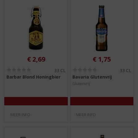
€
2,69
€
1,75
(
(
33 CL
33 CL
0
0
Barbar Blond Honingbier
Bavaria Glutenvrij
,
,
Glutenvrij
0
0
/
/
5
5
)
)
MEER INFO
MEER INFO