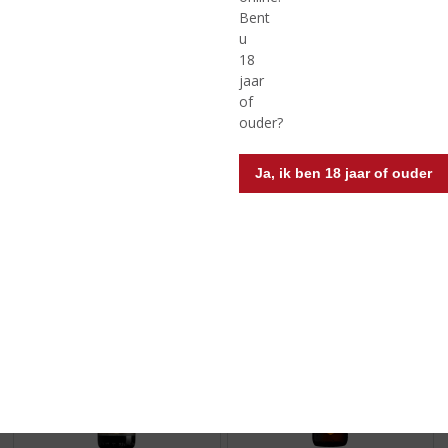
Bent
u
18
€
4,99
€
2,99
jaar
(
(
75 CL
33 CL
of
0
0
Brasserie d'Achouffe Mc
Brouwerij De Rijck - Arend
ouder?
,
,
Chouffe
Tripel
0
0
/
/
Ja, ik ben 18 jaar of ouder
5
5
)
)
MEER INFO
MEER INFO