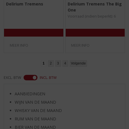
0
0
Delirium Tremens
Delirium Tremens The Big
,
,
One
0
0
/
/
Voorraad (indien beperkt): 6
5
5
)
)
MEER INFO
MEER INFO
1
2
3
4
Volgende
EXCL. BTW
INCL. BTW
AANBIEDINGEN
WIJN VAN DE MAAND
WHISKY VAN DE MAAND
RUM VAN DE MAAND
BIER VAN DE MAAND