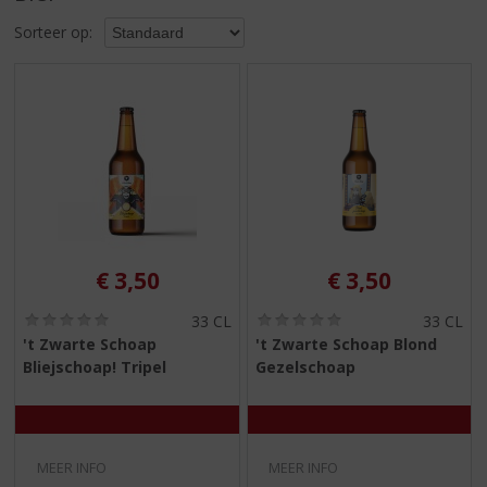
S
p
Sorteer op:
r
i
n
g
n
a
a
r
d
e
€
3,50
€
3,50
n
a
(
(
33 CL
33 CL
v
0
0
't Zwarte Schoap
't Zwarte Schoap Blond
i
,
,
Bliejschoap! Tripel
Gezelschoap
g
0
0
/
/
a
5
5
t
)
)
i
e
MEER INFO
MEER INFO