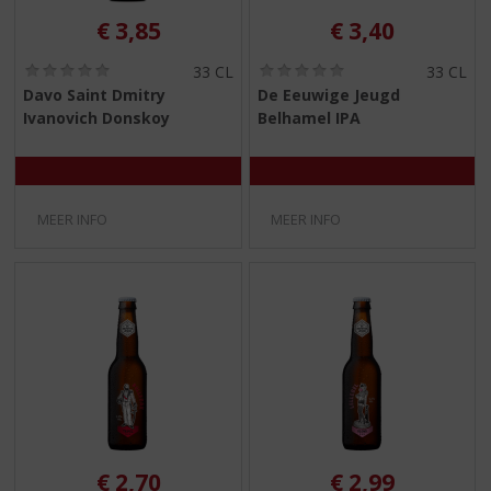
€
3,85
€
3,40
(
(
33 CL
33 CL
0
0
Davo Saint Dmitry
De Eeuwige Jeugd
,
,
Ivanovich Donskoy
Belhamel IPA
0
0
/
/
5
5
)
)
MEER INFO
MEER INFO
€
2,70
€
2,99