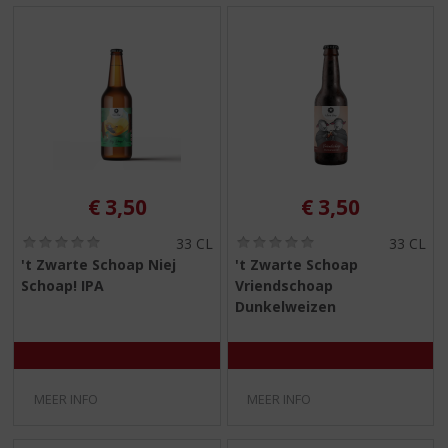
€
3,50
€
3,50
(
(
33 CL
33 CL
0
0
't Zwarte Schoap Niej
't Zwarte Schoap
,
,
Schoap! IPA
Vriendschoap
0
0
/
/
Dunkelweizen
5
5
)
)
MEER INFO
MEER INFO