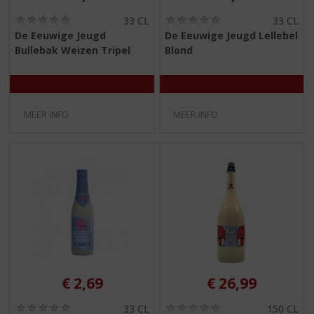
(
(
33 CL
33 CL
0
0
De Eeuwige Jeugd
De Eeuwige Jeugd Lellebel
,
,
Bullebak Weizen Tripel
Blond
0
0
/
/
5
5
)
)
MEER INFO
MEER INFO
€
2,69
€
26,99
(
(
33 CL
150 CL