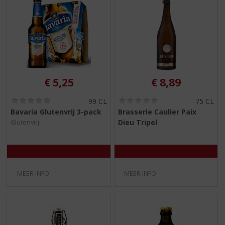
€
5,25
€
8,89
(
(
99 CL
75 CL
0
0
Bavaria Glutenvrij 3-pack
Brasserie Caulier Paix
,
,
Dieu Tripel
Glutenvrij
0
0
/
/
5
5
)
)
MEER INFO
MEER INFO