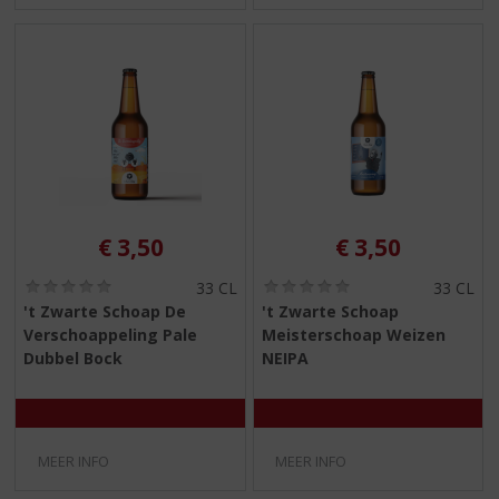
€
3,50
€
3,50
(
(
33 CL
33 CL
0
0
't Zwarte Schoap De
't Zwarte Schoap
,
,
Verschoappeling Pale
Meisterschoap Weizen
0
0
/
/
Dubbel Bock
NEIPA
5
5
)
)
MEER INFO
MEER INFO