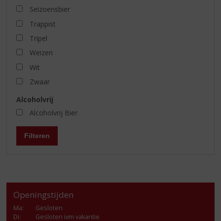
Seizoensbier
Trappist
Tripel
Weizen
Wit
Zwaar
Alcoholvrij
Alcoholvrij Bier
Filteren
Openingstijden
Ma
:
Gesloten
Di
:
Gesloten ivm vakantie