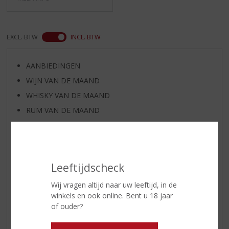
EXCL. BTW
INCL. BTW
AANBIEDINGEN
WIJN VAN DE MAAND
WHISKY VAN DE MAAND
RUM VAN DE MAAND
BIER VAN DE MAAND
SPIRIT VAN DE MAAND
EXCLUSIEF TOPSLIJTER
Leeftijdscheck
WIJN
WHISKY
Wij vragen altijd naar uw leeftijd, in de
winkels en ook online. Bent u 18 jaar
BIER
of ouder?
APERITIEF
GEDISTILLEERD OVERIG