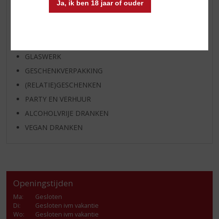
Ja, ik ben 18 jaar of ouder
SHOTJES
KANT EN KLAAR
FRISDRANK
GLASWERK
GESCHENKVERPAKKING
(RELATIE)GESCHENKEN
PARTY EN VERHUUR
ALCOHOLVRIJE DRANKEN
VEGAN DRANKEN
Openingstijden
Ma
:
Gesloten
Di
:
Gesloten ivm vakantie
Wo
:
Gesloten ivm vakantie