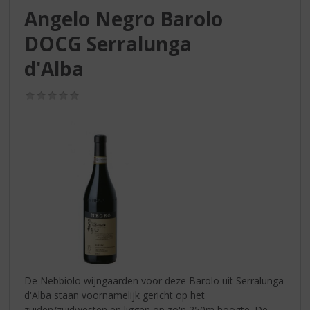
S
Angelo Negro Barolo
p
r
DOCG Serralunga
i
n
d'Alba
g
n
(0,0
a
/
5)
a
r
d
e
n
a
v
i
g
a
t
i
De Nebbiolo wijngaarden voor deze Barolo uit Serralunga
e
d'Alba staan voornamelijk gericht op het
zuiden/zuidwesten en liggen op zo'n 250m hoogte. De