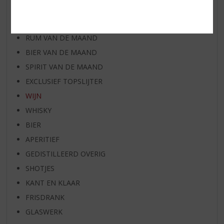
WIJN VAN DE MAAND
WHISKY VAN DE MAAND
RUM VAN DE MAAND
BIER VAN DE MAAND
SPIRIT VAN DE MAAND
EXCLUSIEF TOPSLIJTER
WIJN
WHISKY
BIER
APERITIEF
GEDISTILLEERD OVERIG
SHOTJES
KANT EN KLAAR
FRISDRANK
GLASWERK