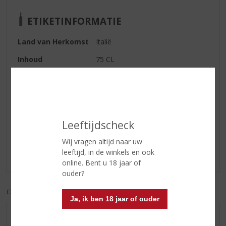
ETIKETINFORMATIE
Land van Herkomst
Italië
Inhoud
75 CL
Soort wijn
Rood
Reviews
Leeftijdscheck
Schrijf een review
Wij vragen altijd naar uw
leeftijd, in de winkels en ook
Er zijn nog geen reviews geplaatst voor dit product
online. Bent u 18 jaar of
ouder?
EXCL. BTW
INCL. BTW
Ja, ik ben 18 jaar of ouder
AANBIEDINGEN