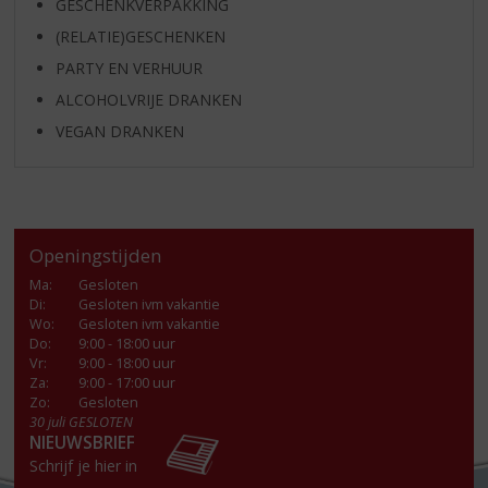
GESCHENKVERPAKKING
(RELATIE)GESCHENKEN
PARTY EN VERHUUR
ALCOHOLVRIJE DRANKEN
VEGAN DRANKEN
Openingstijden
Ma
:
Gesloten
Di
:
Gesloten ivm vakantie
Wo
:
Gesloten ivm vakantie
Do
:
9:00 - 18:00 uur
Vr
:
9:00 - 18:00 uur
Za
:
9:00 - 17:00 uur
Zo:
Gesloten
30 juli GESLOTEN
NIEUWSBRIEF
Schrijf je hier in