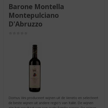
S
Barone Montella
p
r
Montepulciano
i
n
D'Abruzzo
g
n
(0,0
a
/
5)
a
r
d
e
n
a
v
i
g
a
t
i
Domus Vini produceert wijnen uit de Veneto en selecteert
e
de beste wijnen uit andere regio's van Italië. De wijnen
zijn het resultaat van een oude familie passie. De wijnen