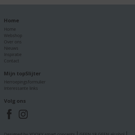
Home
Home
Webshop
Over ons
Nieuws
Inspiratie
Contact
Mijn topSlijter
Herroepingsformulier
Interessante links
Volg ons
F
I
a
n
Designed by YOOKY smart concepts
GEEN 18 GEEN alcohol