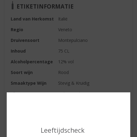
ETIKETINFORMATIE
Land van Herkomst
Italië
Regio
Veneto
Druivensoort
Montepulciano
Inhoud
75 CL
Alcoholpercentage
12% vol
Soort wijn
Rood
Smaaktype Wijn
Stevig & Kruidig
Kleur
Robijnrood
Geur
Intense geur van o.a. morello-
kersen.
Smaak
Gul van smaak, veel body.
Leeftijdscheck
Wijn-spijs
Gerechten: rood vlees, gebraden