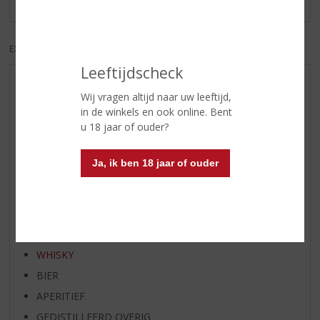
EXCL. BTW
INCL. BTW
Leeftijdscheck
AANBIEDINGEN
Wij vragen altijd naar uw leeftijd,
WIJN VAN DE MAAND
in de winkels en ook online. Bent
u 18 jaar of ouder?
WHISKY VAN DE MAAND
RUM VAN DE MAAND
Ja, ik ben 18 jaar of ouder
BIER VAN DE MAAND
SPIRIT VAN DE MAAND
EXCLUSIEF TOPSLIJTER
WIJN
WHISKY
BIER
APERITIEF
GEDISTILLEERD OVERIG