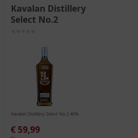
S
Kavalan Distillery
p
r
Select No.2
i
n
(0,0
g
/
n
5)
a
a
r
d
e
n
a
v
i
g
a
Kavalan Distillery Select No.2 40%
t
i
€
59,99
e