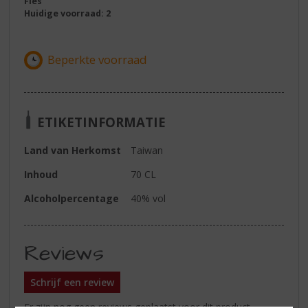
Fles
Huidige voorraad: 2
ETIKETINFORMATIE
Land van Herkomst
Taiwan
Inhoud
70 CL
Alcoholpercentage
40% vol
Reviews
Schrijf een review
Er zijn nog geen reviews geplaatst voor dit product