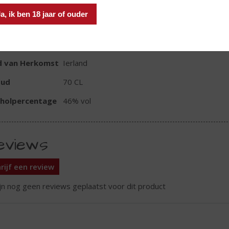
a, ik ben 18 jaar of ouder
TIKETINFORMATIE
d van Herkomst
Ierland
oud
70 CL
oholpercentage
46% vol
eviews
rijf een review
ijn nog geen reviews geplaatst voor dit product