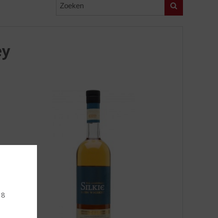
Zoeken
ey
18