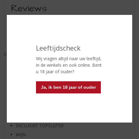
Reviews
Schrijf een review
Er zijn nog geen reviews geplaatst voor dit product
Leeftijdscheck
EXCL. BTW
INCL. BTW
Wij vragen altijd naar uw leeftijd,
in de winkels en ook online. Bent
AANBIEDINGEN
u 18 jaar of ouder?
WIJN VAN DE MAAND
Ja, ik ben 18 jaar of ouder
WHISKY VAN DE MAAND
RUM VAN DE MAAND
BIER VAN DE MAAND
SPIRIT VAN DE MAAND
EXCLUSIEF TOPSLIJTER
WIJN