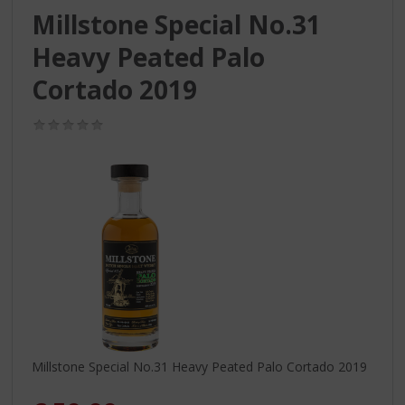
S
Millstone Special No.31
p
r
Heavy Peated Palo
i
n
Cortado 2019
g
n
(0,0
a
/
5)
a
r
d
e
n
a
v
i
g
a
t
i
Millstone Special No.31 Heavy Peated Palo Cortado 2019
e