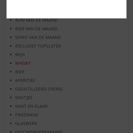
WIJN VAN DE MAAND
WHISKY VAN DE MAAND
RUM VAN DE MAAND
BIER VAN DE MAAND
SPIRIT VAN DE MAAND
EXCLUSIEF TOPSLIJTER
WIJN
WHISKY
BIER
APERITIEF
GEDISTILLEERD OVERIG
SHOTJES
KANT EN KLAAR
FRISDRANK
GLASWERK
GESCHENKVERPAKKING