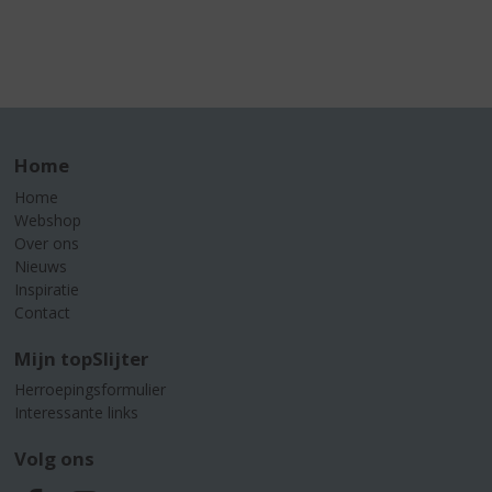
Home
Home
Webshop
Over ons
Nieuws
Inspiratie
Contact
Mijn topSlijter
Herroepingsformulier
Interessante links
Volg ons