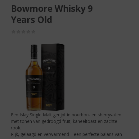
S
Bowmore Whisky 9
p
r
Years Old
i
n
(0,0
g
/
n
5)
a
a
r
d
e
n
a
v
i
g
a
Een Islay Single Malt gerijpt in bourbon- en sherryvaten
t
met tonen van gedroogd fruit, kaneeltoast en zachte
i
rook.
e
Rijk, gelaagd en verwarmend – een perfecte balans van