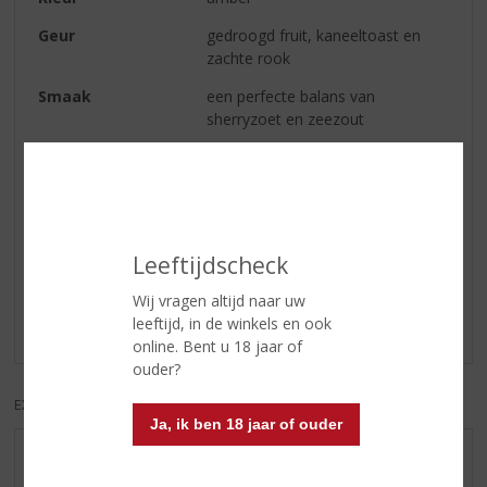
Geur
gedroogd fruit, kaneeltoast en
zachte rook
Smaak
een perfecte balans van
sherryzoet en zeezout
Afdronk
een lange, zoete afdronk
Reviews
Leeftijdscheck
Schrijf een review
Wij vragen altijd naar uw
leeftijd, in de winkels en ook
Er zijn nog geen reviews geplaatst voor dit product
online. Bent u 18 jaar of
ouder?
EXCL. BTW
INCL. BTW
Ja, ik ben 18 jaar of ouder
AANBIEDINGEN