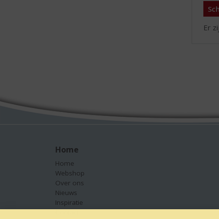
Sch
Er z
Home
Home
Webshop
Over ons
Nieuws
Inspiratie
Contact