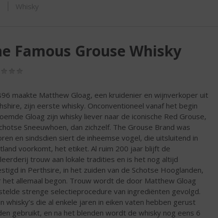
SHOP
m
Whisky
he Famous Grouse Whisky
(0,0
/
5)
896 maakte Matthew Gloag, een kruidenier en wijnverkoper uit
hshire, zijn eerste whisky. Onconventioneel vanaf het begin
oemde Gloag zijn whisky liever naar de iconische Red Grouse,
chotse Sneeuwhoen, dan zichzelf. The Grouse Brand was
ren en sindsdien siert de inheemse vogel, die uitsluitend in
tland voorkomt, het etiket. Al ruim 200 jaar blijft de
lleerderij trouw aan lokale tradities en is het nog altijd
stigd in Perthsire, in het zuiden van de Schotse Hooglanden,
 het allemaal begon. Trouw wordt de door Matthew Gloag
stelde strenge selectieprocedure van ingrediënten gevolgd.
en whisky’s die al enkele jaren in eiken vaten hebben gerust
en gebruikt, en na het blenden wordt de whisky nog eens 6