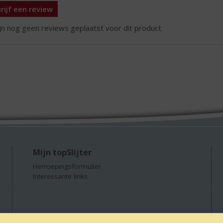
rijf een review
ijn nog geen reviews geplaatst voor dit product
Mijn topSlijter
Herroepingsformulier
Interessante links