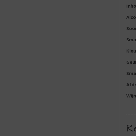
Inh
Alc
Soo
Sma
Kleu
Geu
Sma
Afd
Wijn
R