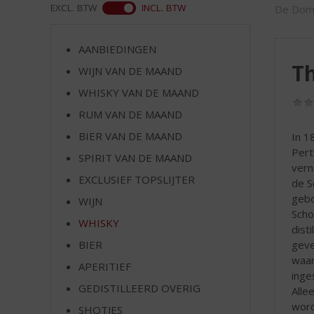
d
WEB
EXCL. BTW
INCL. BTW
De Do
S
p
r
AANBIEDINGEN
i
T
WIJN VAN DE MAAND
n
WHISKY VAN DE MAAND
g
n
RUM VAN DE MAAND
a
BIER VAN DE MAAND
In 1
a
Pert
r
SPIRIT VAN DE MAAND
vern
d
EXCLUSIEF TOPSLIJTER
de S
e
gebo
WIJN
n
Scho
a
WHISKY
disti
v
geve
BIER
i
waar
g
APERITIEF
inge
a
GEDISTILLEERD OVERIG
Alle
t
word
SHOTJES
i