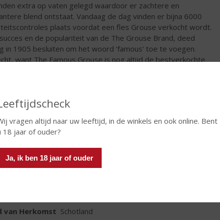
den extra op vaten gelegd waardoor er zachtere en
antere blend ontstaat. Vandaag de dag vinden er bijna 6000
iteitscontroles plaats voordat een fles Grouse verkocht wordt.
succes en de populariteit van de The Grouse Brand, deed
g in 1905 besluiten om het woord ‘famous’ toe te voegen.
cht, want The Famous Grouse is nog altijd de bestverkochte
ky in Schotland.
€
25,49
Leeftijdscheck
Fles
Wij vragen altijd naar uw leeftijd, in de winkels en ook online. Bent
u 18 jaar of ouder?
Ja, ik ben 18 jaar of ouder
TIKETINFORMATIE
d van Herkomst
Schotland