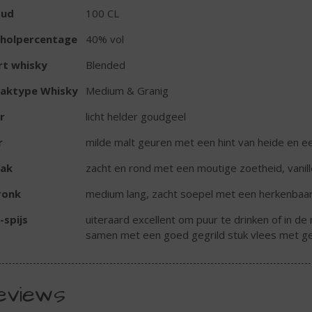
oud
100 CL
oholpercentage
40% vol
rt whisky
Blended
aktype Whisky
Medium & Granig
r
licht helder goudgeel
r
milde malt geuren met een hint van heide en 
ak
zacht en rond met een moutige zoetheid, vanill
ronk
medium lang, zacht soepel met een herkenbaar
-spijs
uiteraard excellent om puur te drinken of in d
samen met een goed gegrild stuk vlees met ges
eviews