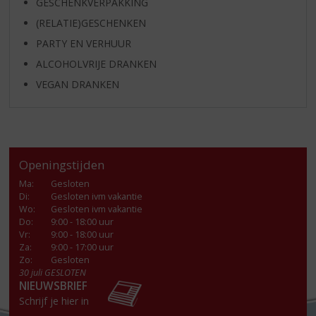
GESCHENKVERPAKKING
(RELATIE)GESCHENKEN
PARTY EN VERHUUR
ALCOHOLVRIJE DRANKEN
VEGAN DRANKEN
Openingstijden
Ma
:
Gesloten
Di
:
Gesloten ivm vakantie
Wo
:
Gesloten ivm vakantie
Do
:
9:00 - 18:00 uur
Vr
:
9:00 - 18:00 uur
Za
:
9:00 - 17:00 uur
Zo:
Gesloten
30 juli GESLOTEN
NIEUWSBRIEF
Schrijf je hier in