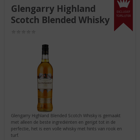
S
Glengarry Highland
p
EXCLUSIEF
r
Scotch Blended Whisky
TOPSLIJTER
i
n
(0,0
g
/
n
5)
a
a
r
d
e
n
a
v
i
g
a
Glengarry Highland Blended Scotch Whisky is gemaakt
t
met alleen de beste ingrediënten en gerijpt tot in de
i
perfectie, het is een volle whisky met hints van rook en
e
turf.