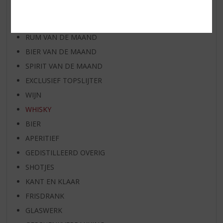
WIJN VAN DE MAAND
WHISKY VAN DE MAAND
RUM VAN DE MAAND
BIER VAN DE MAAND
SPIRIT VAN DE MAAND
EXCLUSIEF TOPSLIJTER
WIJN
WHISKY
BIER
APERITIEF
GEDISTILLEERD OVERIG
SHOTJES
KANT EN KLAAR
FRISDRANK
GLASWERK