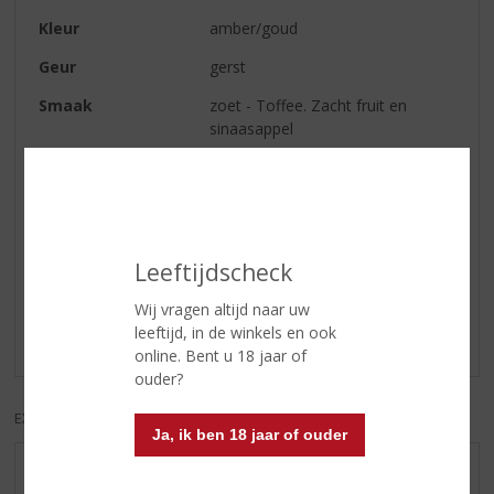
Kleur
amber/goud
Geur
gerst
Smaak
zoet - Toffee. Zacht fruit en
sinaasappel
Afdronk
zacht met een lichte turf finish
Reviews
Leeftijdscheck
Schrijf een review
Wij vragen altijd naar uw
leeftijd, in de winkels en ook
Er zijn nog geen reviews geplaatst voor dit product
online. Bent u 18 jaar of
ouder?
EXCL. BTW
INCL. BTW
Ja, ik ben 18 jaar of ouder
AANBIEDINGEN