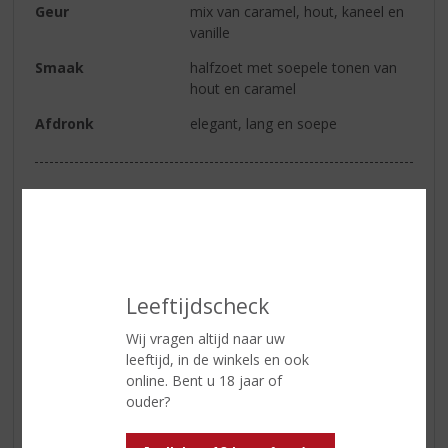
Geur
mix van caramel, hout, kaneel en
vanille
Smaak
halfzoet met soepele tonen van
hout en caramel
Afdronk
elegant, lang en soepe
Reviews
Schrijf een review
Johannes
Leeftijdscheck
12-10-2020
(5,0
Wij vragen altijd naar uw
/
leeftijd, in de winkels en ook
5)
online. Bent u 18 jaar of
Hr
ouder?
Prachtige bourbon heelijk bij de openhaard.