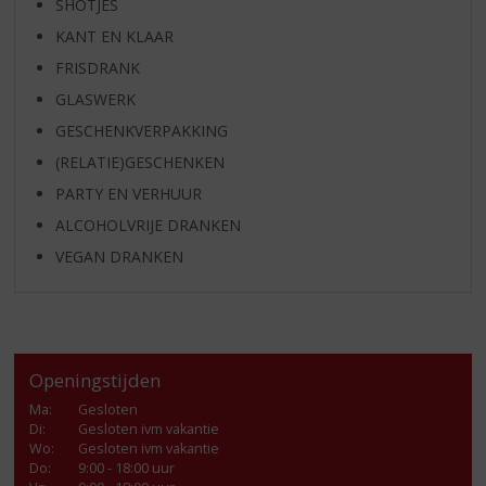
SHOTJES
KANT EN KLAAR
FRISDRANK
GLASWERK
GESCHENKVERPAKKING
(RELATIE)GESCHENKEN
PARTY EN VERHUUR
ALCOHOLVRIJE DRANKEN
VEGAN DRANKEN
Openingstijden
Ma
:
Gesloten
Di
:
Gesloten ivm vakantie
Wo
:
Gesloten ivm vakantie
Do
:
9:00 - 18:00 uur