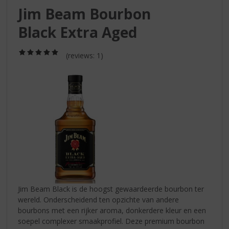
S
Jim Beam Bourbon
p
r
Black Extra Aged
i
n
(5,0
g
(reviews: 1)
/
n
5)
a
a
r
d
e
n
a
v
i
g
a
Jim Beam Black is de hoogst gewaardeerde bourbon ter
t
wereld. Onderscheidend ten opzichte van andere
i
bourbons met een rijker aroma, donkerdere kleur en een
e
soepel complexer smaakprofiel. Deze premium bourbon