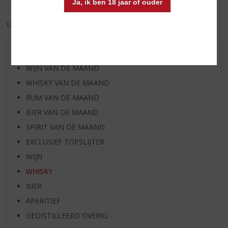
Ja, ik ben 18 jaar of ouder
EXCL. BTW
INCL. BTW
AANBIEDINGEN
WIJN VAN DE MAAND
WHISKY VAN DE MAAND
RUM VAN DE MAAND
BIER VAN DE MAAND
SPIRIT VAN DE MAAND
EXCLUSIEF TOPSLIJTER
WIJN
WHISKY
BIER
APERITIEF
GEDISTILLEERD OVERIG