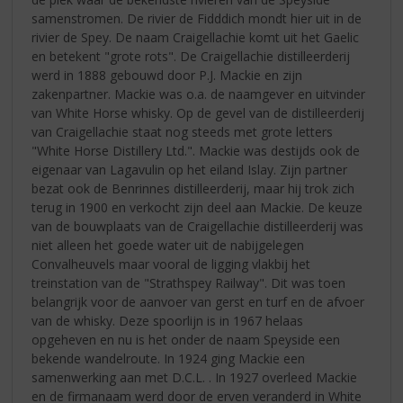
samenstromen. De rivier de Fidddich mondt hier uit in de
rivier de Spey. De naam Craigellachie komt uit het Gaelic
en betekent "grote rots". De Craigellachie distilleerderij
werd in 1888 gebouwd door P.J. Mackie en zijn
zakenpartner. Mackie was o.a. de naamgever en uitvinder
van White Horse whisky. Op de gevel van de distilleerderij
van Craigellachie staat nog steeds met grote letters
"White Horse Distillery Ltd.". Mackie was destijds ook de
eigenaar van Lagavulin op het eiland Islay. Zijn partner
bezat ook de Benrinnes distilleerderij, maar hij trok zich
terug in 1900 en verkocht zijn deel aan Mackie. De keuze
van de bouwplaats van de Craigellachie distilleerderij was
niet alleen het goede water uit de nabijgelegen
Convalheuvels maar vooral de ligging vlakbij het
treinstation van de "Strathspey Railway". Dit was toen
belangrijk voor de aanvoer van gerst en turf en de afvoer
van de whisky. Deze spoorlijn is in 1967 helaas
opgeheven en nu is het onder de naam Speyside een
bekende wandelroute. In 1924 ging Mackie een
samenwerking aan met D.C.L. . In 1927 overleed Mackie
en de firmanaam werd door de erven veranderd in White