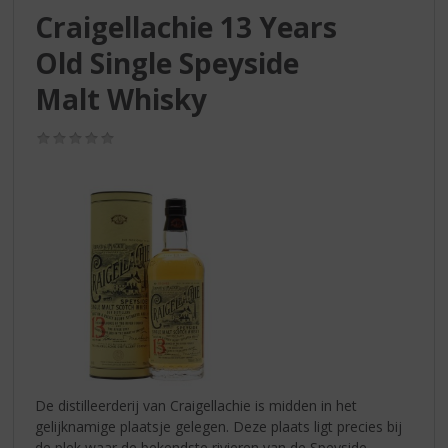
S
Craigellachie 13 Years
p
r
Old Single Speyside
i
n
Malt Whisky
g
n
(0,0
a
/
5)
a
r
d
e
n
a
v
i
g
a
t
i
De distilleerderij van Craigellachie is midden in het
e
gelijknamige plaatsje gelegen. Deze plaats ligt precies bij
de plek waar de bekendste rivieren van de Speyside