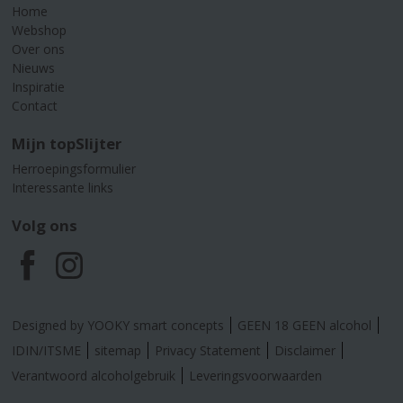
Home
Webshop
Over ons
Nieuws
Inspiratie
Contact
Mijn topSlijter
Herroepingsformulier
Interessante links
Volg ons
F
I
a
n
Designed by YOOKY smart concepts
GEEN 18 GEEN alcohol
c
s
IDIN/ITSME
sitemap
Privacy Statement
Disclaimer
Verantwoord alcoholgebruik
Leveringsvoorwaarden