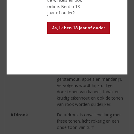
de winkels en ook
online. Bent u 18
Alcoholpercentage
46% vol
jaar of ouder?
Soort whisky
Single Malt
Ja, ik ben 18 jaar of ouder
Smaaktype Whisky
Medium & Granig
Kleur
licht goud
Geur
gesmolten marshmallows en
warme appels met licht gerookte
toetsen
Smaak
friszoete aanzet met tonen van
gerstemout, appels en mandarijn.
Vervolgens wordt hij kruidiger
door tonen van kaneel, tabak en
kruidig eikenhout en ook de tonen
van rook worden duidelijker.
Afdronk
De afdronk is opvallend lang met
frisse tonen, licht rokerig en een
ondertoon van turf