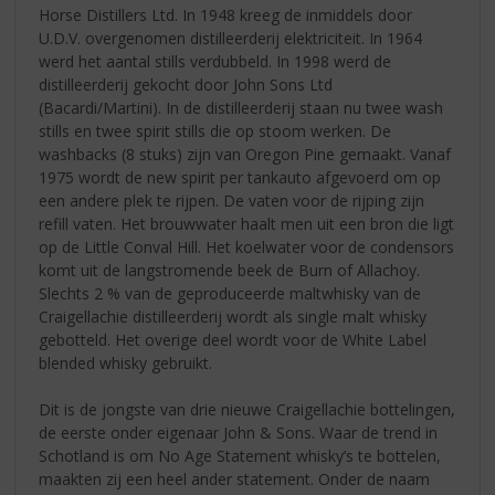
Horse Distillers Ltd. In 1948 kreeg de inmiddels door
U.D.V. overgenomen distilleerderij elektriciteit. In 1964
werd het aantal stills verdubbeld. In 1998 werd de
distilleerderij gekocht door John Sons Ltd
(Bacardi/Martini). In de distilleerderij staan nu twee wash
stills en twee spirit stills die op stoom werken. De
washbacks (8 stuks) zijn van Oregon Pine gemaakt. Vanaf
1975 wordt de new spirit per tankauto afgevoerd om op
een andere plek te rijpen. De vaten voor de rijping zijn
refill vaten. Het brouwwater haalt men uit een bron die ligt
op de Little Conval Hill. Het koelwater voor de condensors
komt uit de langstromende beek de Burn of Allachoy.
Slechts 2 % van de geproduceerde maltwhisky van de
Craigellachie distilleerderij wordt als single malt whisky
gebotteld. Het overige deel wordt voor de White Label
blended whisky gebruikt.
Dit is de jongste van drie nieuwe Craigellachie bottelingen,
de eerste onder eigenaar John & Sons. Waar de trend in
Schotland is om No Age Statement whisky’s te bottelen,
maakten zij een heel ander statement. Onder de naam