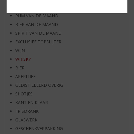
WHISKY VAN DE MAAND
RUM VAN DE MAAND
BIER VAN DE MAAND
SPIRIT VAN DE MAAND
EXCLUSIEF TOPSLIJTER
WIJN
WHISKY
BIER
APERITIEF
GEDISTILLEERD OVERIG
SHOTJES
KANT EN KLAAR
FRISDRANK
GLASWERK
GESCHENKVERPAKKING