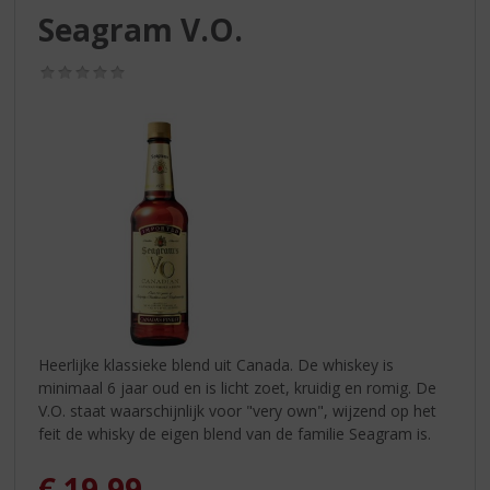
S
Seagram V.O.
p
r
(0,0
i
/
n
5)
g
n
a
a
r
d
e
n
a
v
i
Heerlijke klassieke blend uit Canada. De whiskey is
g
minimaal 6 jaar oud en is licht zoet, kruidig en romig. De
a
V.O. staat waarschijnlijk voor "very own", wijzend op het
t
feit de whisky de eigen blend van de familie Seagram is.
i
e
€
19,99