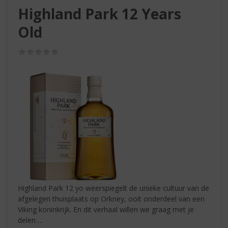
S
Highland Park 12 Years
p
r
Old
i
n
(0,0
g
/
n
5)
a
a
r
d
e
n
a
v
i
g
a
Highland Park 12 yo weerspiegelt de unieke cultuur van de
t
afgelegen thuisplaats op Orkney, ooit onderdeel van een
i
Viking koninkrijk. En dit verhaal willen we graag met je
e
delen….