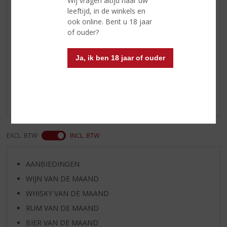
Wij vragen altijd naar uw
peper, met accenten van
leeftijd, in de winkels en
eikenhout
ook online. Bent u 18 jaar
of ouder?
Reviews
Ja, ik ben 18 jaar of ouder
Schrijf een review
Er zijn nog geen reviews geplaatst voor dit product
EXCL. BTW
INCL. BTW
AANBIEDINGEN
WIJN VAN DE MAAND
WHISKY VAN DE MAAND
RUM VAN DE MAAND
BIER VAN DE MAAND