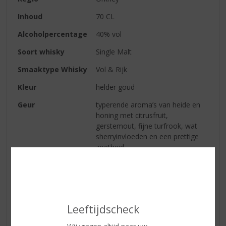
Inhoud
70 CL
Alcoholpercentage
40% vol
Soort whisky
Single Malt
Smaaktype Whisky
Vol & Rijk
Kleur
helder goud
Geur
typerende aroma’s van heide en
honing met citrusfruit,
gerstemout, fijne turfrook, wat
sherryinvloeden en een prettige
zoetheid
Smaak
vol, zacht en verrassend diep, de
tonen van de neus keren terug, in
combinatie met appels,
sinaasappels, peper, zoete
Leeftijdscheck
specerijen en jasmijnthee
Afdronk
lang met tonen van honing en