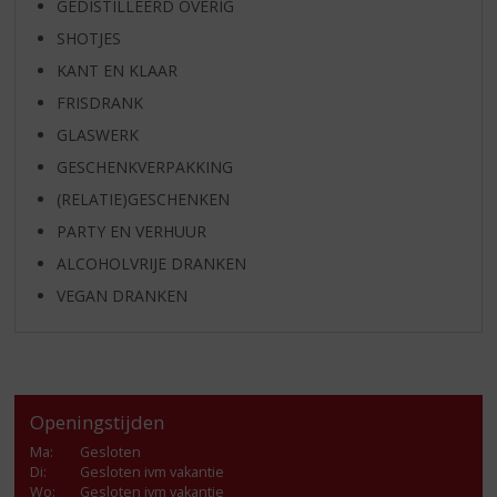
GEDISTILLEERD OVERIG
SHOTJES
KANT EN KLAAR
FRISDRANK
GLASWERK
GESCHENKVERPAKKING
(RELATIE)GESCHENKEN
PARTY EN VERHUUR
ALCOHOLVRIJE DRANKEN
VEGAN DRANKEN
Openingstijden
Ma
:
Gesloten
Di
:
Gesloten ivm vakantie
Wo
:
Gesloten ivm vakantie