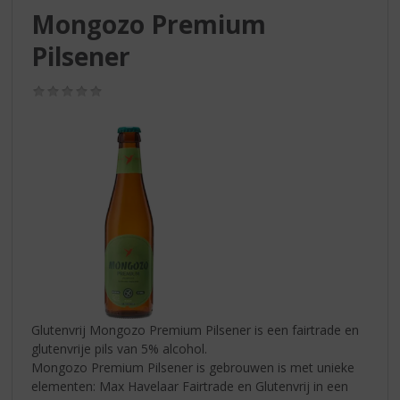
S
Mongozo Premium
p
r
Pilsener
i
n
(0,0
g
/
n
5)
a
a
r
d
e
n
a
v
i
g
a
Glutenvrij Mongozo Premium Pilsener is een fairtrade en
t
glutenvrije pils van 5% alcohol.
i
Mongozo Premium Pilsener is gebrouwen is met unieke
e
elementen: Max Havelaar Fairtrade en Glutenvrij in een