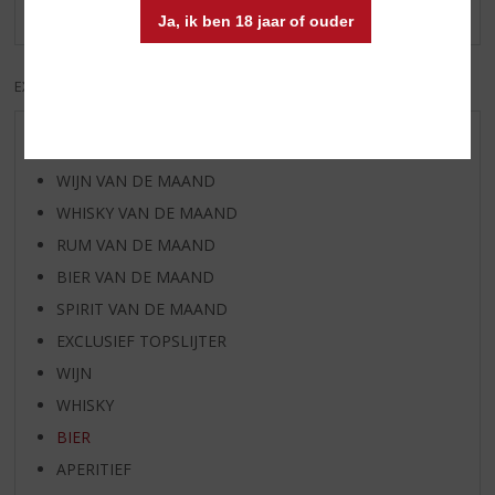
Er zijn nog geen reviews geplaatst voor dit product
Ja, ik ben 18 jaar of ouder
EXCL. BTW
INCL. BTW
AANBIEDINGEN
WIJN VAN DE MAAND
WHISKY VAN DE MAAND
RUM VAN DE MAAND
BIER VAN DE MAAND
SPIRIT VAN DE MAAND
EXCLUSIEF TOPSLIJTER
WIJN
WHISKY
BIER
APERITIEF