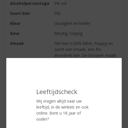
Alcoholpercentage
5% vol
Soort bier
Pils
Kleur
Goudgeel en helder
Geur
Moutig, hoppig
Smaak
Het bier is licht bitter, hoppig en
zacht van smaak, een fris
doordrink bier. De brouwer maakt
uitsluitend gebruik van
hoogwaardige gecertificeerde
gerstemout, rijst en hop. De rijst
is bovendien Fairtrade
gecertificeerd.
Leeftijdscheck
Wij vragen altijd naar uw
Reviews
leeftijd, in de winkels en ook
online. Bent u 18 jaar of
ouder?
Schrijf een review