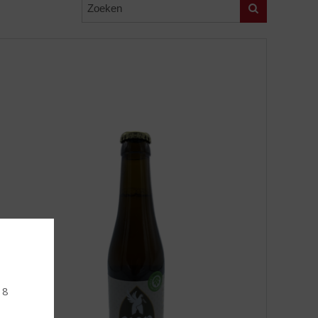
Zoeken
18