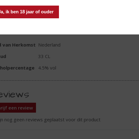
Ja, ik ben 18 jaar of ouder
TIKETINFORMATIE
d van Herkomst
Nederland
oud
33 CL
oholpercentage
4.5% vol
eviews
rijf een review
ijn nog geen reviews geplaatst voor dit product