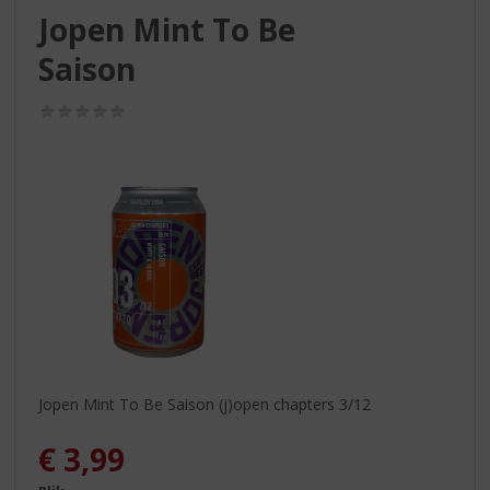
S
Jopen Mint To Be
p
r
Saison
i
n
(0,0
g
/
n
5)
a
a
r
d
e
n
a
v
i
g
a
Jopen Mint To Be Saison (j)open chapters 3/12
t
i
€
3,99
e