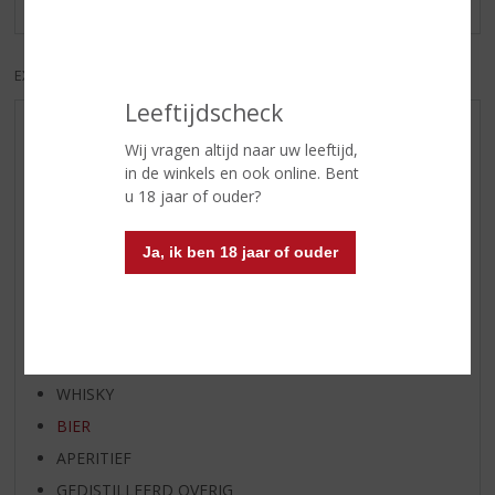
EXCL. BTW
INCL. BTW
Leeftijdscheck
AANBIEDINGEN
Wij vragen altijd naar uw leeftijd,
WIJN VAN DE MAAND
in de winkels en ook online. Bent
u 18 jaar of ouder?
WHISKY VAN DE MAAND
RUM VAN DE MAAND
Ja, ik ben 18 jaar of ouder
BIER VAN DE MAAND
SPIRIT VAN DE MAAND
EXCLUSIEF TOPSLIJTER
WIJN
WHISKY
BIER
APERITIEF
GEDISTILLEERD OVERIG