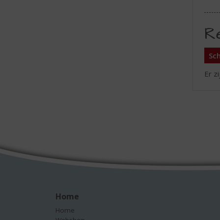
R
Sch
Er z
Home
Home