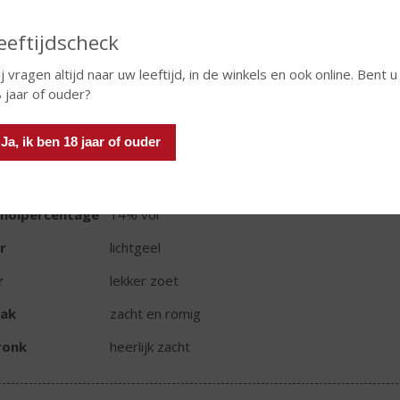
eeftijdscheck
j vragen altijd naar uw leeftijd, in de winkels en ook online. Bent u
 jaar of ouder?
TIKETINFORMATIE
Ja, ik ben 18 jaar of ouder
d van Herkomst
Nederland
oud
70 CL
oholpercentage
14% vol
r
lichtgeel
r
lekker zoet
ak
zacht en romig
ronk
heerlijk zacht