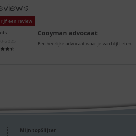
eviews
rijf een review
Cooyman advocaat
ots
10-2025
Een heerlijke advocaat waar je van blijft eten.
(4,5
/
5)
Mijn topSlijter