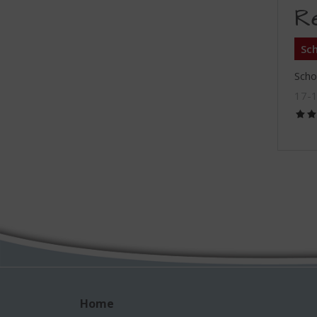
R
Sch
Scho
17-
Home