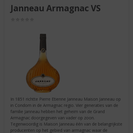
S
Janneau Armagnac VS
p
r
(0,0
i
/
n
5)
g
n
a
a
r
d
e
n
a
v
i
In 1851 richtte Pierre Etienne Janneau Maison Janneau op
g
in Condom in de Armagnac regio. Vier generaties van de
a
familie Janneau hebben het geheim van de Grand
t
Armagnac doorgegeven van vader op zoon.
i
Tegenwoordig is Maison Janneau één van de belangrijkste
e
producenten op het gebied van armagnac waar de