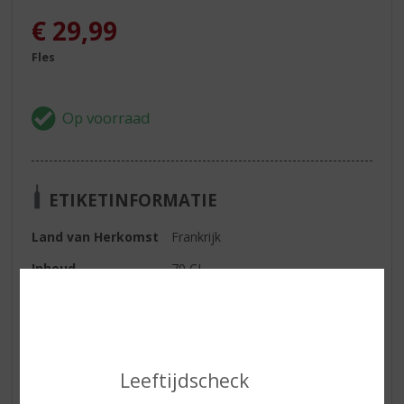
€
29,99
Fles
ETIKETINFORMATIE
Land van Herkomst
Frankrijk
Inhoud
70 CL
Alcoholpercentage
40% vol
Geur
extreem fris, fruitig met tonen van
jonge pruimen.
Leeftijdscheck
Smaak
Houtachtige tonen komen naar
boven in combinatie met