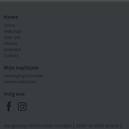
Home
Home
Webshop
Over ons
Nieuws
Inspiratie
Contact
Mijn topSlijter
Herroepingsformulier
Interessante links
Volg ons
F
I
a
n
Designed by YOOKY smart concepts
GEEN 18 GEEN alcohol