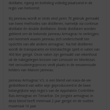
distillatie, rijping en botteling volledig plaatsvind in de
regio van herkomst.
Bij Janneau wordt er sinds eind jaren 70 gebruik gemaakt
van twee methodes van distilleren, namelijk via continue
distillatie én double distillation. Beide distillaten worden
geblend om de bekende Janneau Armagnac te verkrijgen;
een kenmerk waarin Janneau zich onderscheidt ten
opzichte van alle andere armagnac. Na het distilleren
wordt de transparante en kristalachtige spirit in vaten van
450 liter gerijpt. Deze vaten zijn gemaakt van eikenhout
uit de nabijgelegen bossen van Limousin en Monlezun.
Het verouderingsproces vindt plaats in de eeuwenoude
kelders van Maison Janneau.
Janneau Armagnac V.S. is een blend van eaux-de-vie
gedistilleerd van witte wijn geproduceerd in de twee
belangrijkste wijn regio's van de Appelatión Contrôlée:
Bas-Armagnac en Tenaréze. De jongste armagnac in
deze blend heeft minimaal 2 jaar gerijpt en de oudste
maximaal 10 jaar.