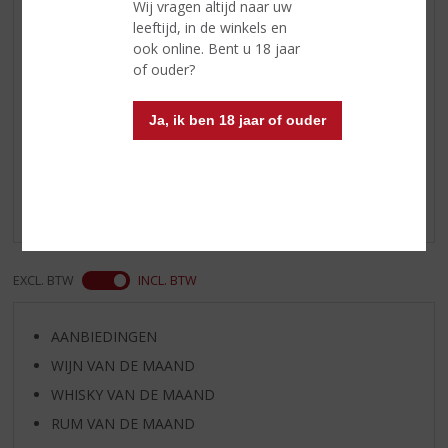
Wij vragen altijd naar uw
chocolade.
leeftijd, in de winkels en
ook online. Bent u 18 jaar
Afdronk
Aanhoudend met tonen van hout.
of ouder?
Reviews
Ja, ik ben 18 jaar of ouder
Schrijf een review
Er zijn nog geen reviews geplaatst voor dit product
EXCL. BTW
INCL. BTW
AANBIEDINGEN
WIJN VAN DE MAAND
WHISKY VAN DE MAAND
RUM VAN DE MAAND