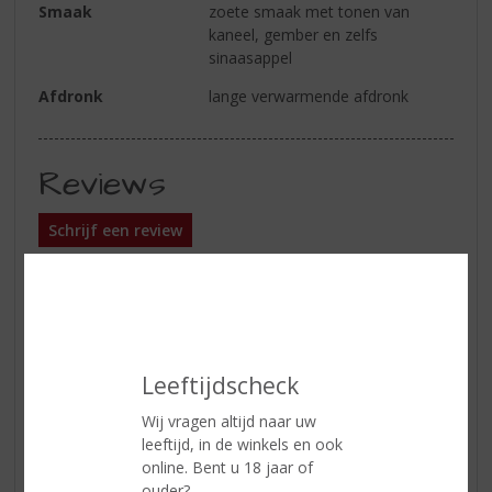
Smaak
zoete smaak met tonen van
kaneel, gember en zelfs
sinaasappel
Afdronk
lange verwarmende afdronk
Reviews
Schrijf een review
Sven
27-11-2020
(5,0
/
5)
Leeftijdscheck
Geweldig
Een van mijn favorieten. Jager moet wel erg koud worden
Wij vragen altijd naar uw
geserveerd voor de beste smaak. Er zijn goedkopere
leeftijd, in de winkels en ook
dranken om dronken mee te worden, maar zoals Jager
online. Bent u 18 jaar of
smaakt, is er geen en het is de prijs waard! Jager heeft
ouder?