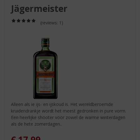
S
Jägermeister
p
r
(5,0
i
(reviews: 1)
/
n
5)
g
n
a
a
r
d
e
n
a
v
i
Alleen als ie ijs- en ijskoud is. Het wereldberoemde
g
kruidendrankje wordt het meest gedronken in pure vorm.
a
Een heerlijke shooter voor zowel de warme winterdagen
t
als de hete zomerdagen..
i
e
€
17,99