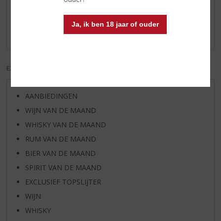
een sterke smaak dat wat weg heeft van drop. Als je niet
van drop houdt, raad ik het niet aan. Geweldig als shot of
Ja, ik ben 18 jaar of ouder
met RedBull. Prost!
EXCL. BTW
INCL. BTW
AANBIEDINGEN
WIJN VAN DE MAAND
WHISKY VAN DE MAAND
RUM VAN DE MAAND
BIER VAN DE MAAND
SPIRIT VAN DE MAAND
EXCLUSIEF TOPSLIJTER
WIJN
WHISKY