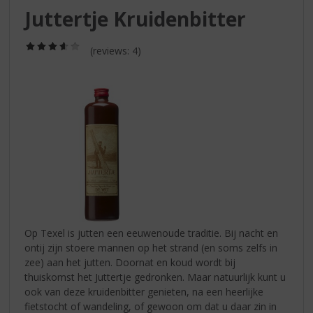
S
Juttertje Kruidenbitter
p
r
(3,6
i
(reviews: 4)
/
n
5)
g
n
a
a
r
d
e
n
a
v
i
Op Texel is jutten een eeuwenoude traditie. Bij nacht en
g
ontij zijn stoere mannen op het strand (en soms zelfs in
a
zee) aan het jutten. Doornat en koud wordt bij
t
thuiskomst het Juttertje gedronken. Maar natuurlijk kunt u
i
ook van deze kruidenbitter genieten, na een heerlijke
e
fietstocht of wandeling, of gewoon om dat u daar zin in