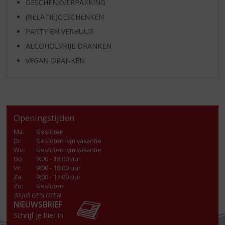
GESCHENKVERPAKKING
(RELATIE)GESCHENKEN
PARTY EN VERHUUR
ALCOHOLVRIJE DRANKEN
VEGAN DRANKEN
Openingstijden
Ma
:
Gesloten
Di
:
Gesloten ivm vakantie
Wo
:
Gesloten ivm vakantie
Do
:
9:00 - 18:00 uur
Vr
:
9:00 - 18:00 uur
Za
:
9:00 - 17:00 uur
Zo:
Gesloten
30 juli GESLOTEN
NIEUWSBRIEF
Schrijf je hier in