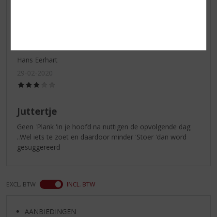
5)
Juttertje
Te zoet en daardoor niet Stoer genoeg
Hans Eerhart
29-02-2020
(3,0
/
5)
Juttertje
Geen 'Plank 'in je hoofd na nuttigen de opvolgende dag
..Wel iets te zoet en daardoor minder 'Stoer 'dan word
gesuggereerd
EXCL. BTW
INCL. BTW
AANBIEDINGEN