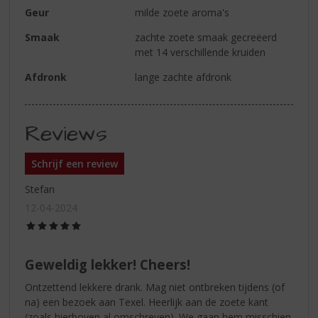
Geur
milde zoete aroma's
Smaak
zachte zoete smaak gecreëerd
met 14 verschillende kruiden
Afdronk
lange zachte afdronk
Reviews
Schrijf een review
Stefan
12-04-2024
(5,0
/
5)
Geweldig lekker! Cheers!
Ontzettend lekkere drank. Mag niet ontbreken tijdens (of
na) een bezoek aan Texel. Heerlijk aan de zoete kant
(zoals hierboven al omschreven). We gaan hem misschien