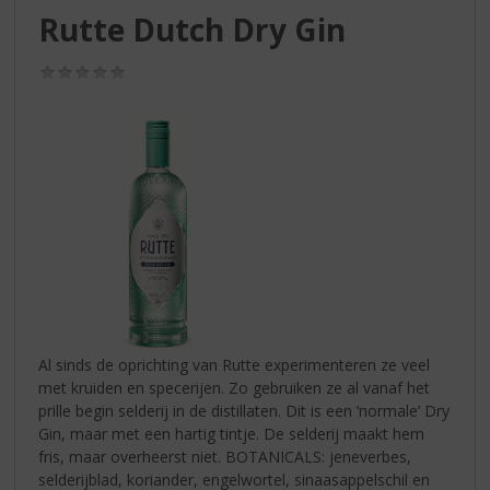
S
Rutte Dutch Dry Gin
p
r
(0,0
i
/
n
5)
g
n
a
a
r
d
e
n
a
v
i
Al sinds de oprichting van Rutte experimenteren ze veel
g
met kruiden en specerijen. Zo gebruiken ze al vanaf het
a
prille begin selderij in de distillaten. Dit is een ‘normale’ Dry
t
Gin, maar met een hartig tintje. De selderij maakt hem
i
fris, maar overheerst niet. BOTANICALS: jeneverbes,
e
selderijblad, koriander, engelwortel, sinaasappelschil en