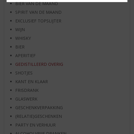
BIER VAN DE MAAND
SPIRIT VAN DE MAAND
EXCLUSIEF TOPSLIJTER
WIJN
WHISKY
BIER
APERITIEF
GEDISTILLEERD OVERIG
SHOTJES
KANT EN KLAAR
FRISDRANK
GLASWERK
GESCHENKVERPAKKING
(RELATIE)GESCHENKEN
PARTY EN VERHUUR
ALCOHOLVRIJE DRANKEN