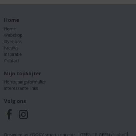
Home
Home
Webshop
Over ons
Nieuws
Inspiratie
Contact
Mijn topSlijter
Herroepingsformulier
Interessante links
Volg ons
F
I
a
n
Designed by YOOKY smart concepts
GEEN 18 GEEN alcohol