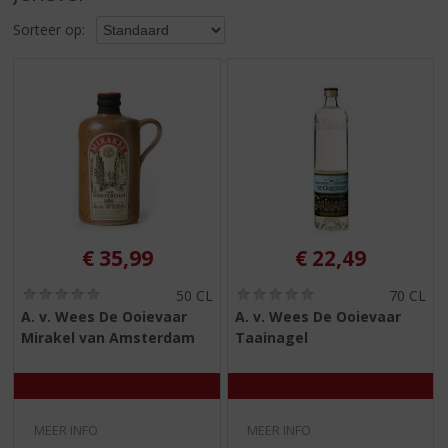
S
p
Sorteer op:
r
i
n
g
n
a
a
r
d
e
€
35,99
€
22,49
n
a
(
(
50 CL
70 CL
v
0
0
A. v. Wees De Ooievaar
A. v. Wees De Ooievaar
i
,
,
Mirakel van Amsterdam
Taainagel
g
0
0
/
/
a
5
5
t
)
)
i
e
MEER INFO
MEER INFO