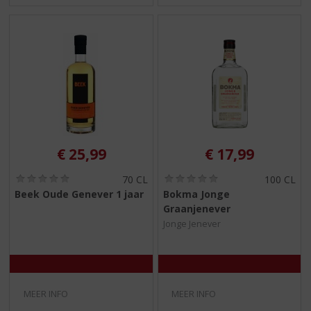
€
25,99
€
17,99
(
(
70 CL
100 CL
0
0
Beek Oude Genever 1 jaar
Bokma Jonge
,
,
Graanjenever
0
0
/
/
Jonge Jenever
5
5
)
)
MEER INFO
MEER INFO