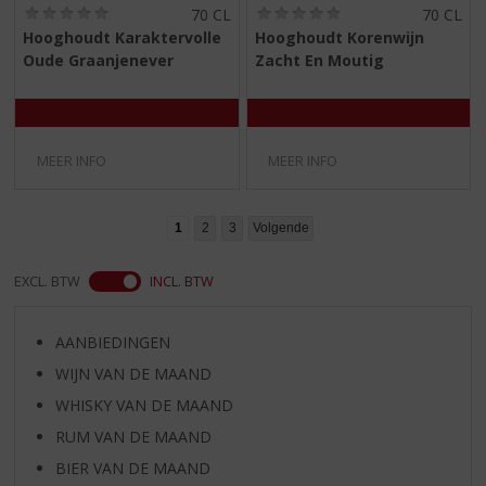
(
(
70 CL
70 CL
0
0
Hooghoudt Karaktervolle
Hooghoudt Korenwijn
,
,
Oude Graanjenever
Zacht En Moutig
0
0
/
/
5
5
)
)
MEER INFO
MEER INFO
1
2
3
Volgende
EXCL. BTW
INCL. BTW
AANBIEDINGEN
WIJN VAN DE MAAND
WHISKY VAN DE MAAND
RUM VAN DE MAAND
BIER VAN DE MAAND