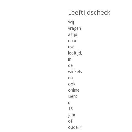
Leeftijdscheck
€
14,49
€
15,99
Wij
(
(
100 CL
100 CL
0
0
vragen
Gorter Inmaak Brandewijn
Hartevelt Jonge Jenever
,
,
altijd
Extra Zacht
Jonge Jenever
0
0
naar
/
/
5
5
uw
)
)
leeftijd,
in
de
MEER INFO
MEER INFO
winkels
en
ook
online.
Bent
u
18
jaar
of
ouder?