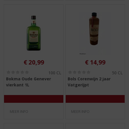
€
20,99
€
14,99
(
(
100 CL
50 CL
0
0
Bokma Oude Genever
Bols Corenwijn 2 jaar
,
,
vierkant 1L
Vatgerijpt
0
0
/
/
5
5
)
)
MEER INFO
MEER INFO