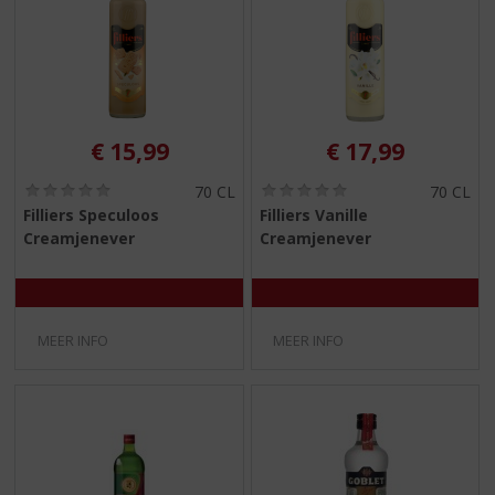
€
15,99
€
17,99
(
(
70 CL
70 CL
0
0
Filliers Speculoos
Filliers Vanille
,
,
Creamjenever
Creamjenever
0
0
/
/
5
5
)
)
MEER INFO
MEER INFO