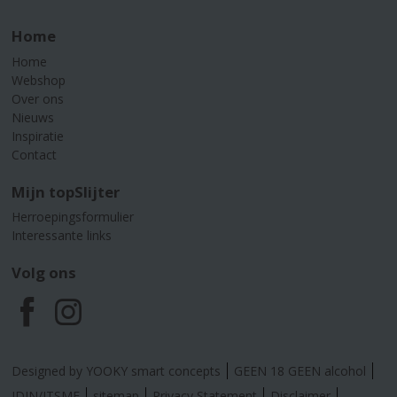
Home
Home
Webshop
Over ons
Nieuws
Inspiratie
Contact
Mijn topSlijter
Herroepingsformulier
Interessante links
Volg ons
F
I
a
n
Designed by YOOKY smart concepts
GEEN 18 GEEN alcohol
IDIN/ITSME
sitemap
Privacy Statement
Disclaimer