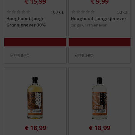
€
15,99
€
9,99
(
(
100 CL
50 CL
0
0
Hooghoudt Jonge
Hooghoudt jonge jenever
,
,
Graanjenever 30%
Jonge Graanjenever
0
0
/
/
5
5
)
)
MEER INFO
MEER INFO
€
18,99
€
18,99