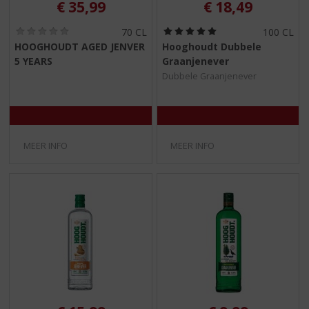
€
35,99
€
18,49
(
(
70 CL
100 CL
0
5
HOOGHOUDT AGED JENVER
Hooghoudt Dubbele
,
,
5 YEARS
Graanjenever
0
0
/
/
Dubbele Graanjenever
5
5
)
)
MEER INFO
MEER INFO