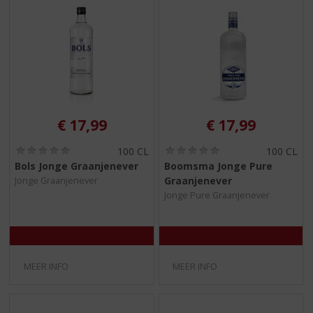
€
17,99
€
17,99
(
(
100 CL
100 CL
0
0
Bols Jonge Graanjenever
Boomsma Jonge Pure
,
,
Graanjenever
Jonge Graanjenever
0
0
/
/
Jonge Pure Graanjenever
5
5
)
)
MEER INFO
MEER INFO