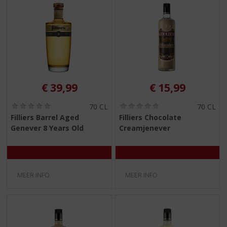
€
39,99
€
15,99
(
(
70 CL
70 CL
0
0
Filliers Barrel Aged
Filliers Chocolate
,
,
Genever 8 Years Old
Creamjenever
0
0
/
/
5
5
)
)
MEER INFO
MEER INFO