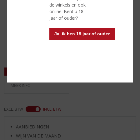
de winkels en ook
online. Bent u 18
jaar of ouder?
€
7,49
Ja, ik ben 18 jaar of ouder
(
50 CL
0
Hooghoudt
,
Citroenbrandewijn
0
/
5
)
MEER INFO
EXCL. BTW
INCL. BTW
AANBIEDINGEN
WIJN VAN DE MAAND