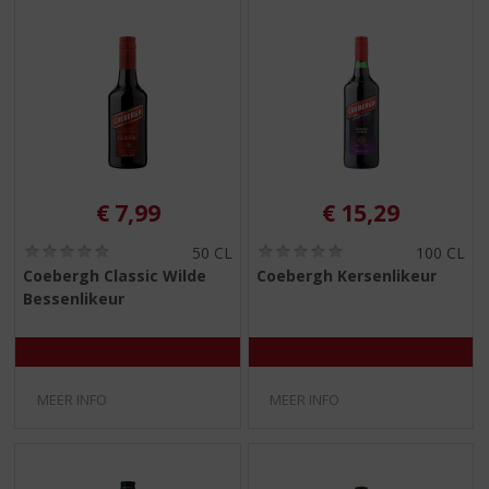
€
7,99
€
15,29
(
(
50 CL
100 CL
0
0
Coebergh Classic Wilde
Coebergh Kersenlikeur
,
,
Bessenlikeur
0
0
/
/
5
5
)
)
MEER INFO
MEER INFO