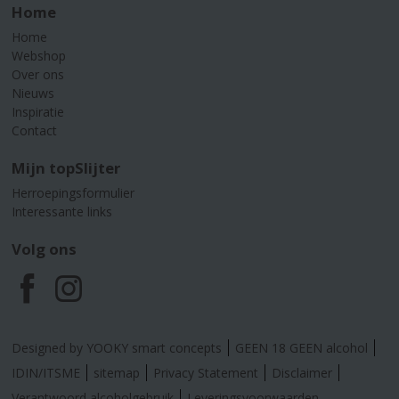
Home
Home
Webshop
Over ons
Nieuws
Inspiratie
Contact
Mijn topSlijter
Herroepingsformulier
Interessante links
Volg ons
F
I
a
n
Designed by YOOKY smart concepts
GEEN 18 GEEN alcohol
c
s
IDIN/ITSME
sitemap
Privacy Statement
Disclaimer
Verantwoord alcoholgebruik
Leveringsvoorwaarden