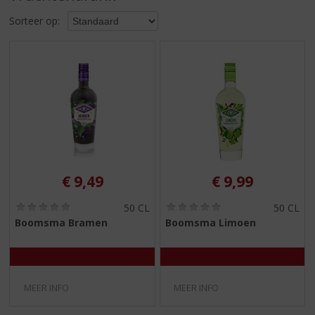
S
p
Sorteer op:
r
i
n
g
n
a
a
r
d
e
€
9,49
€
9,99
n
a
(
(
50 CL
50 CL
v
0
0
Boomsma Bramen
Boomsma Limoen
i
,
,
g
0
0
/
/
a
5
5
t
)
)
i
MEER INFO
MEER INFO
e