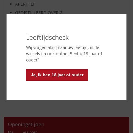
APERITIEF
GEDISTILLEERD OVERIG
SHOTJES
KANT EN KLAAR
Leeftijdscheck
FRISDRANK
GLASWERK
Wij vragen altijd naar uw leeftijd, in de
winkels en ook online. Bent u 18 jaar of
GESCHENKVERPAKKING
ouder?
(RELATIE)GESCHENKEN
PARTY EN VERHUUR
Ja, ik ben 18 jaar of ouder
ALCOHOLVRIJE DRANKEN
VEGAN DRANKEN
Openingstijden
Ma
:
Gesloten