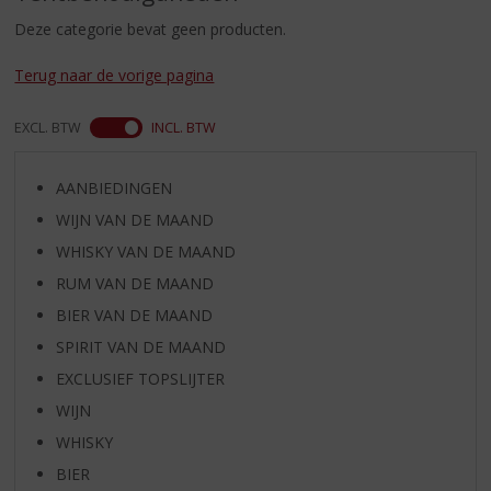
S
p
Deze categorie bevat geen producten.
r
i
Terug naar de vorige pagina
n
g
EXCL. BTW
INCL. BTW
n
a
a
AANBIEDINGEN
r
WIJN VAN DE MAAND
d
WHISKY VAN DE MAAND
e
n
RUM VAN DE MAAND
a
BIER VAN DE MAAND
v
SPIRIT VAN DE MAAND
i
g
EXCLUSIEF TOPSLIJTER
a
WIJN
t
i
WHISKY
e
BIER