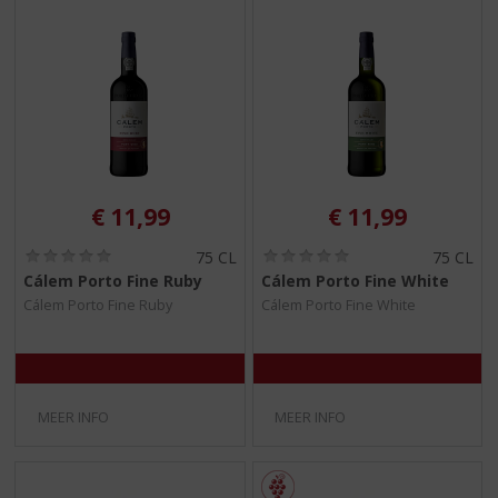
€
11,99
€
11,99
(
(
75 CL
75 CL
0
0
Cálem Porto Fine Ruby
Cálem Porto Fine White
,
,
Cálem Porto Fine Ruby
Cálem Porto Fine White
0
0
/
/
5
5
)
)
MEER INFO
MEER INFO