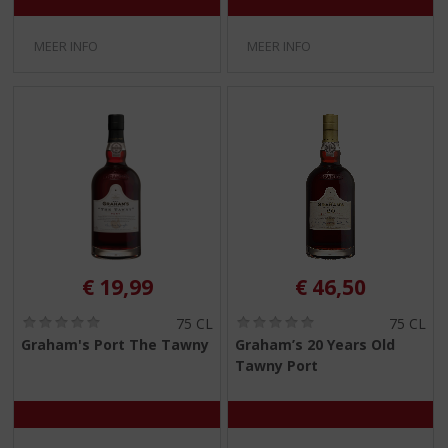
)
)
MEER INFO
MEER INFO
€
19,99
€
46,50
(
(
75 CL
75 CL
0
0
Graham's Port The Tawny
Graham’s 20 Years Old
,
,
Tawny Port
0
0
/
/
5
5
)
)