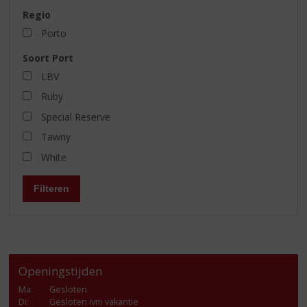
Regio
Porto
Soort Port
LBV
Ruby
Special Reserve
Tawny
White
Filteren
Openingstijden
Ma
:
Gesloten
Di
:
Gesloten ivm vakantie