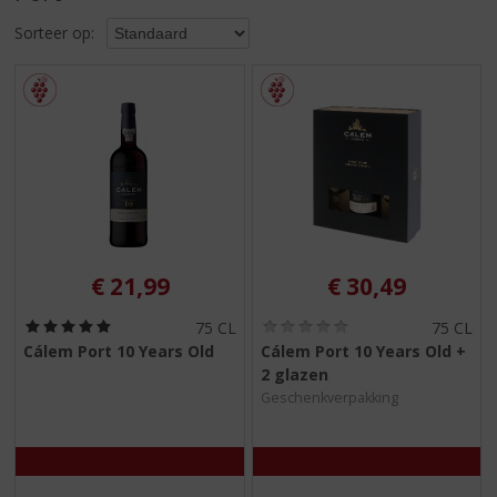
S
p
Sorteer op:
r
i
n
g
n
a
a
r
d
e
€
21,99
€
30,49
n
a
(
(
75 CL
75 CL
v
5
0
Cálem Port 10 Years Old
Cálem Port 10 Years Old +
i
,
,
2 glazen
g
0
0
/
/
a
Geschenkverpakking
5
5
t
)
)
i
e