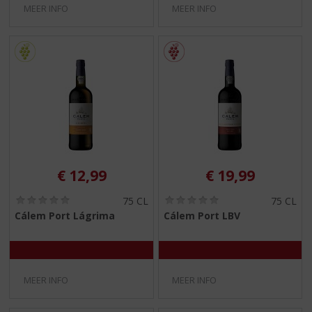
MEER INFO
MEER INFO
€
12,99
€
19,99
(
(
75 CL
75 CL
0
0
Cálem Port Lágrima
Cálem Port LBV
,
,
0
0
/
/
5
5
)
)
MEER INFO
MEER INFO