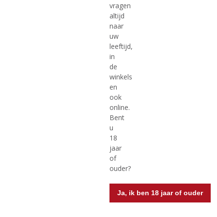
vragen
(
(
75 CL
75 CL
altijd
0
0
F. Martins Special Reserve
F. Martins Tawny
naar
,
,
0
0
uw
/
/
leeftijd,
5
5
in
)
)
de
MEER INFO
MEER INFO
winkels
en
ook
online.
Bent
u
18
jaar
of
ouder?
€
12,99
€
10,49
Ja, ik ben 18 jaar of ouder
(
(
100 CL
75 CL
0
0
F. Martins Tawny
F. Martins White
,
,