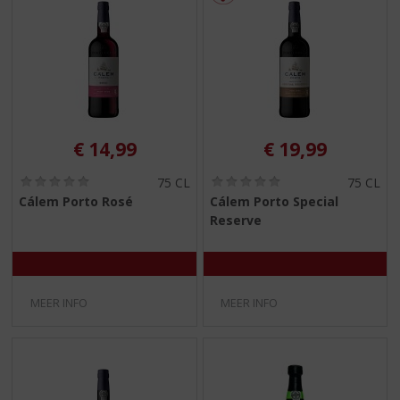
€
14,99
€
19,99
(
(
75 CL
75 CL
0
0
Cálem Porto Rosé
Cálem Porto Special
,
,
Reserve
0
0
/
/
5
5
)
)
MEER INFO
MEER INFO