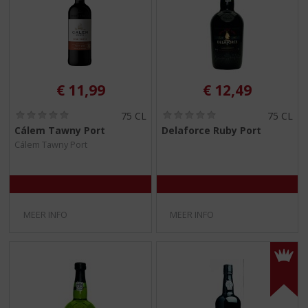
€
11,99
€
12,49
(
(
75 CL
75 CL
0
0
Cálem Tawny Port
Delaforce Ruby Port
,
,
Cálem Tawny Port
0
0
/
/
5
5
)
)
MEER INFO
MEER INFO