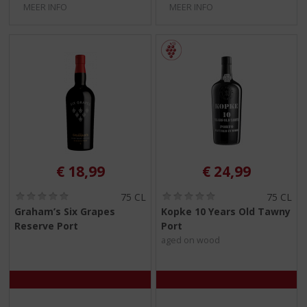
MEER INFO
MEER INFO
€
18,99
€
24,99
(
(
75 CL
75 CL
0
0
Graham’s Six Grapes
Kopke 10 Years Old Tawny
,
,
Reserve Port
Port
0
0
/
/
aged on wood
5
5
)
)