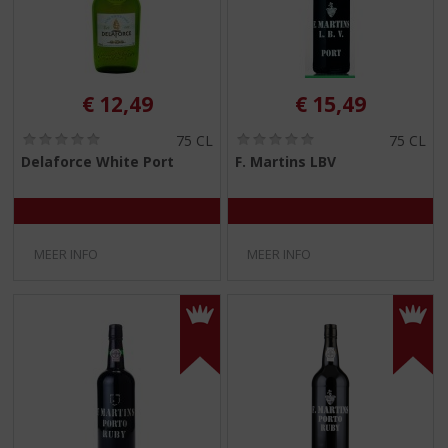
€
12,49
€
15,49
(
(
75 CL
75 CL
0
0
Delaforce White Port
F. Martins LBV
,
,
0
0
/
/
5
5
)
)
MEER INFO
MEER INFO