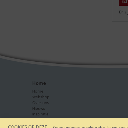
Sch
Er z
Home
Home
Webshop
Over ons
Nieuws
Inspiratie
Contact
COOKIES OP DEZE
Deze website maakt gebruik van cooki