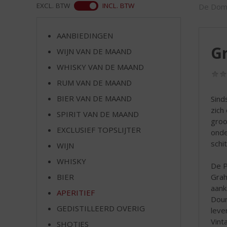
d
WEB
EXCL. BTW
INCL. BTW
De Do
S
p
r
AANBIEDINGEN
i
Gr
WIJN VAN DE MAAND
n
WHISKY VAN DE MAAND
g
n
RUM VAN DE MAAND
a
BIER VAN DE MAAND
Sind
a
zich
r
SPIRIT VAN DE MAAND
groo
d
EXCLUSIEF TOPSLIJTER
onde
e
schi
WIJN
n
a
WHISKY
De P
v
Grah
BIER
i
aank
g
APERITIEF
Dour
a
GEDISTILLEERD OVERIG
leve
t
Vint
SHOTJES
i