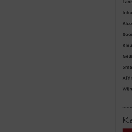
Lan
Inh
Alc
Soo
Kleu
Geu
Sma
Afd
Wijn
R