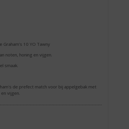
 de Graham's 10 YO Tawny
an noten, honing en vijgen.
eel smaak.
aham's de prefect match voor bij appelgebak met
en vijgen.