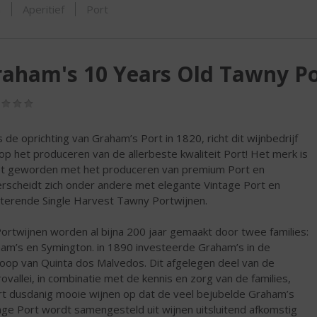
SHOP
m
Aperitief
Port
aham's 10 Years Old Tawny Po
(0,0
/
5)
s de oprichting van Graham’s Port in 1820, richt dit wijnbedrijf
 op het produceren van de allerbeste kwaliteit Port! Het merk is
t geworden met het produceren van premium Port en
rscheidt zich onder andere met elegante Vintage Port en
tterende Single Harvest Tawny Portwijnen.
ortwijnen worden al bijna 200 jaar gemaakt door twee families:
am’s en Symington. in 1890 investeerde Graham’s in de
oop van Quinta dos Malvedos. Dit afgelegen deel van de
ovallei, in combinatie met de kennis en zorg van de families,
rt dusdanig mooie wijnen op dat de veel bejubelde Graham’s
age Port wordt samengesteld uit wijnen uitsluitend afkomstig