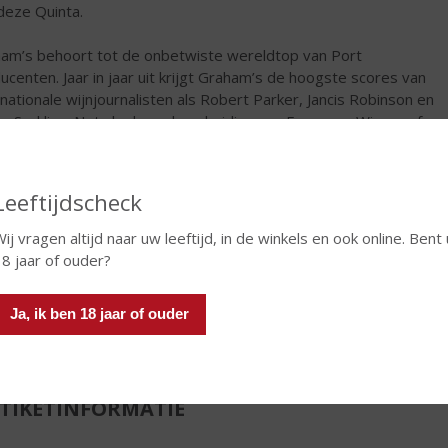
deze Quinta.
am’s behoort tot de onbetwiste wereldtop van Port
ucenten. Jaar in jaar uit krijgt Graham’s de hoogste scores van
rnationale wijnjournalisten als Robert Parker, Jancis Robinson en
s Suckling. Net als de onderscheiding van European Winery of
Year in 2007, een gevolg van de topkwaliteit die dit bijzondere
 huis nastreeft.
Leeftijdscheck
€
24,99
ij vragen altijd naar uw leeftijd, in de winkels en ook online. Bent 
Fles
18 jaar of ouder?
Ja, ik ben 18 jaar of ouder
TIKETINFORMATIE