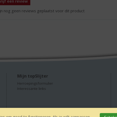
rijf een review
ijn nog geen reviews geplaatst voor dit product
Mijn topSlijter
Herroepingsformulier
Interessante links
es om goed te functioneren. Als je wilt aanpassen