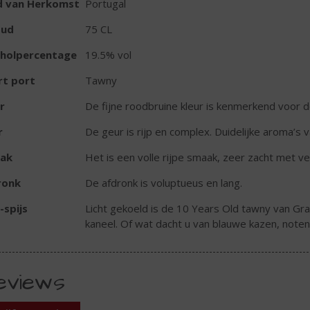
d van Herkomst
Portugal
oud
75 CL
oholpercentage
19.5% vol
rt port
Tawny
r
De fijne roodbruine kleur is kenmerkend voor
r
De geur is rijp en complex. Duidelijke aroma’s v
ak
Het is een volle rijpe smaak, zeer zacht met v
ronk
De afdronk is voluptueus en lang.
-spijs
Licht gekoeld is de 10 Years Old tawny van Gr
kaneel. Of wat dacht u van blauwe kazen, noten 
eviews