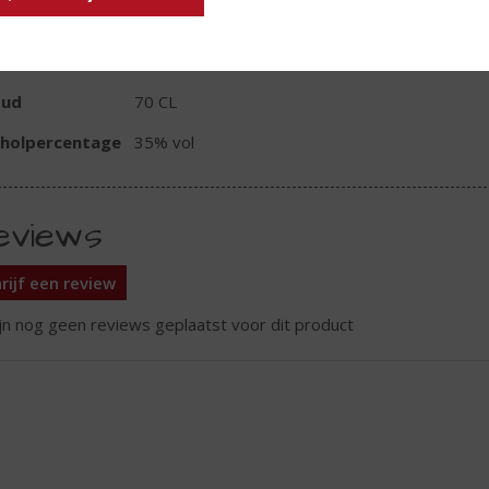
TIKETINFORMATIE
d van Herkomst
Nederland
oud
70 CL
oholpercentage
35% vol
eviews
rijf een review
ijn nog geen reviews geplaatst voor dit product