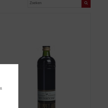
Zoeken
18