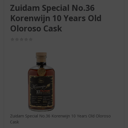
S
Zuidam Special No.36
p
r
Korenwijn 10 Years Old
i
n
Oloroso Cask
g
n
(0,0
a
/
5)
a
r
d
e
n
a
v
i
g
a
t
i
Zuidam Special No.36 Korenwijn 10 Years Old Oloroso
e
Cask