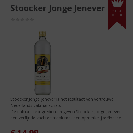
S
Stoocker Jonge Jenever
p
EXCLUSIEF
r
TOPSLIJTER
(0,0
i
/
n
5)
g
n
a
a
r
d
e
n
a
v
i
Stoocker Jonge Jenever is het resultaat van vertrouwd
g
Nederlands vakmanschap.
a
De natuurlijke ingrediënten geven Stoocker Jonge Jenever
t
een verfijnde zachte smaak met een opmerkelijke finesse.
i
e
€
14,99