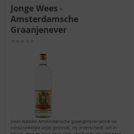
S
Jonge Wees -
p
r
Amsterdamsche
i
n
Graanjenever
g
n
(0,0
a
/
5)
a
r
d
e
n
a
v
i
g
a
t
i
Deze dubbele Amsterdamsche graangenever wordt op
e
oorspronkelijke wijze gestookt. Hij onderscheidt zich in
smaak, geur en kleur door onze afwijkende opvatting ten