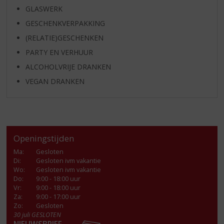
GLASWERK
GESCHENKVERPAKKING
(RELATIE)GESCHENKEN
PARTY EN VERHUUR
ALCOHOLVRIJE DRANKEN
VEGAN DRANKEN
Openingstijden
Ma
:
Gesloten
Di
:
Gesloten ivm vakantie
Wo
:
Gesloten ivm vakantie
Do
:
9:00 - 18:00 uur
Vr
:
9:00 - 18:00 uur
Za
:
9:00 - 17:00 uur
Zo:
Gesloten
30 juli GESLOTEN