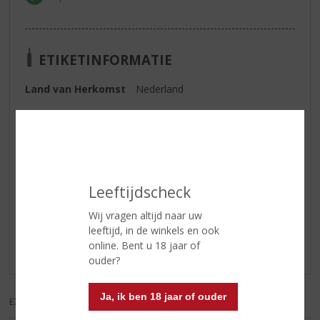
ETIKETINFORMATIE
Land van Herkomst
Nederland
Inhoud
100 CL
Alcoholpercentage
35% vol
Reviews
Leeftijdscheck
Wij vragen altijd naar uw
Schrijf een review
leeftijd, in de winkels en ook
online. Bent u 18 jaar of
Er zijn nog geen reviews geplaatst voor dit product
ouder?
Ja, ik ben 18 jaar of ouder
EXCL. BTW
INCL. BTW