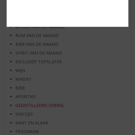
AANBIEDINGEN
WIJN VAN DE MAAND
WHISKY VAN DE MAAND
RUM VAN DE MAAND
BIER VAN DE MAAND
SPIRIT VAN DE MAAND
EXCLUSIEF TOPSLIJTER
WIJN
WHISKY
BIER
APERITIEF
GEDISTILLEERD OVERIG
SHOTJES
KANT EN KLAAR
FRISDRANK