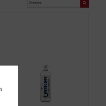
Zoeken
18