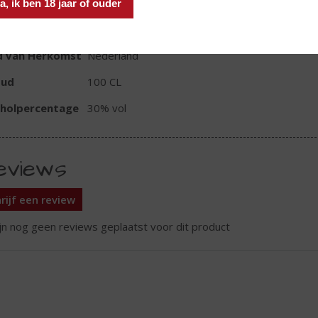
a, ik ben 18 jaar of ouder
TIKETINFORMATIE
d van Herkomst
Nederland
oud
100 CL
oholpercentage
30% vol
eviews
rijf een review
ijn nog geen reviews geplaatst voor dit product