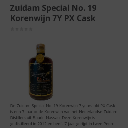
S
Zuidam Special No. 19
p
r
Korenwijn 7Y PX Cask
i
n
(0,0
g
/
n
5)
a
a
r
d
e
n
a
v
i
g
a
De Zuidam Special No. 19 Korenwijn 7 years old PX Cask
t
is een 7 jaar oude Korenwijn van het Nederlandse Zuidam
i
Distillers uit Baarle Nassau. Deze Korenwijn is
e
gedistilleerd in 2012 en heeft 7 jaar gerijpt in twee Pedro