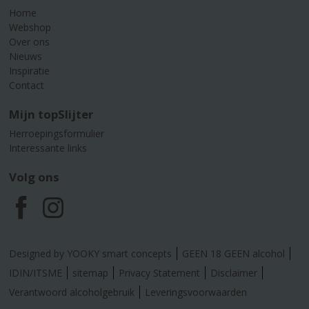
Home
Webshop
Over ons
Nieuws
Inspiratie
Contact
Mijn topSlijter
Herroepingsformulier
Interessante links
Volg ons
F
I
a
n
Designed by YOOKY smart concepts
GEEN 18 GEEN alcohol
c
s
IDIN/ITSME
sitemap
Privacy Statement
Disclaimer
Verantwoord alcoholgebruik
Leveringsvoorwaarden