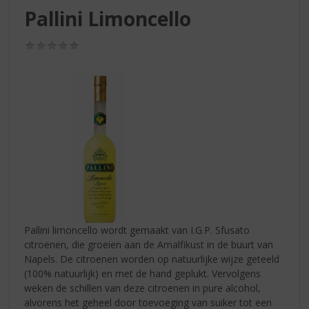
S
Pallini Limoncello
p
r
(0,0
i
/
n
5)
g
n
a
a
r
d
e
n
a
v
i
Pallini limoncello wordt gemaakt van I.G.P. Sfusato
g
citroenen, die groeien aan de Amalfikust in de buurt van
a
Napels. De citroenen worden op natuurlijke wijze geteeld
t
(100% natuurlijk) en met de hand geplukt. Vervolgens
i
weken de schillen van deze citroenen in pure alcohol,
e
alvorens het geheel door toevoeging van suiker tot een