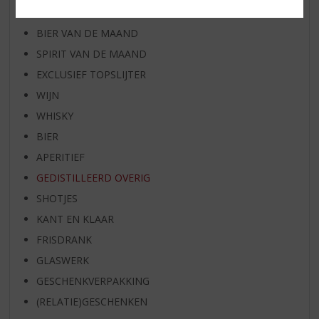
RUM VAN DE MAAND
BIER VAN DE MAAND
SPIRIT VAN DE MAAND
EXCLUSIEF TOPSLIJTER
WIJN
WHISKY
BIER
APERITIEF
GEDISTILLEERD OVERIG
SHOTJES
KANT EN KLAAR
FRISDRANK
GLASWERK
GESCHENKVERPAKKING
(RELATIE)GESCHENKEN