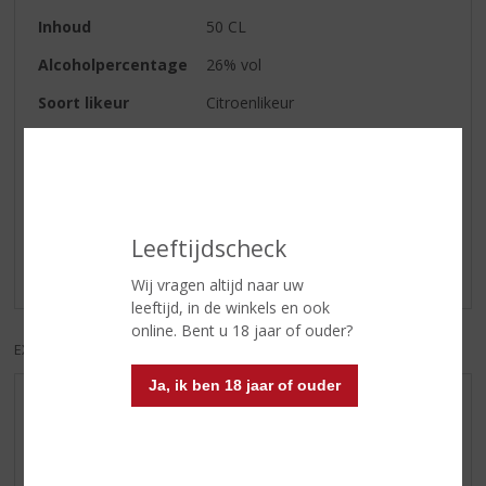
Inhoud
50 CL
Alcoholpercentage
26% vol
Soort likeur
Citroenlikeur
Reviews
Schrijf een review
Leeftijdscheck
Er zijn nog geen reviews geplaatst voor dit product
Wij vragen altijd naar uw
leeftijd, in de winkels en ook
online. Bent u 18 jaar of ouder?
EXCL. BTW
INCL. BTW
Ja, ik ben 18 jaar of ouder
AANBIEDINGEN
WIJN VAN DE MAAND
WHISKY VAN DE MAAND