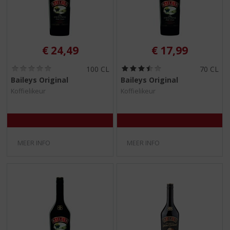
€
24,49
€
17,99
(
(
100 CL
70 CL
0
3
Baileys Original
Baileys Original
,
,
Koffielikeur
Koffielikeur
0
5
/
/
5
5
)
)
MEER INFO
MEER INFO