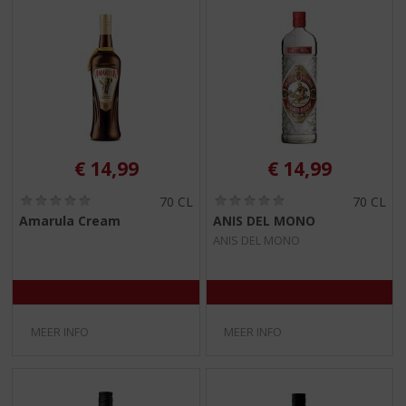
€
14,99
€
14,99
(
(
70 CL
70 CL
0
0
Amarula Cream
ANIS DEL MONO
,
,
ANIS DEL MONO
0
0
/
/
5
5
)
)
MEER INFO
MEER INFO