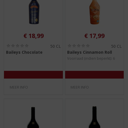
€
18,99
€
17,99
(
(
50 CL
50 CL
0
0
Baileys Chocolate
Baileys Cinnamon Roll
,
,
Voorraad (indien beperkt): 6
0
0
/
/
5
5
)
)
MEER INFO
MEER INFO