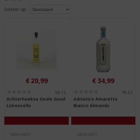
S
p
Sorteer op:
r
i
n
g
n
a
a
r
d
e
€
20,99
€
34,99
n
a
(
(
50 CL
70 CL
v
0
0
Achterhoekse Geale Goud
Adriatico Amaretto
i
,
,
Limoncello
Bianco Almonds
g
0
0
/
/
a
5
5
t
)
)
i
e
MEER INFO
MEER INFO