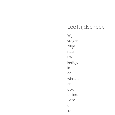
€
24,99
€
23,99
(
(
70 CL
70 CL
0
0
Leeftijdscheck
Baileys Strawberries &
Baileys Tiramisu
,
,
Cream
Voorraad (indien beperkt): 6
0
0
Wij
/
/
5
5
vragen
)
)
altijd
naar
uw
MEER INFO
MEER INFO
leeftijd,
in
de
winkels
en
ook
online.
Bent
u
18