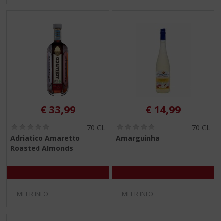
€
33,99
€
14,99
(
(
70 CL
70 CL
0
0
Adriatico Amaretto
Amarguinha
,
,
Roasted Almonds
0
0
/
/
5
5
)
)
MEER INFO
MEER INFO