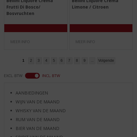
Bellini Liquore Crema
Bellini Liquore Crema
,
,
Frutti Di Bosco/
Limone / Citroen
0
0
/
/
Bosvruchten
5
5
)
)
MEER INFO
MEER INFO
1
2
3
4
5
6
7
8
9
...
Volgende
EXCL. BTW
INCL. BTW
AANBIEDINGEN
WIJN VAN DE MAAND
WHISKY VAN DE MAAND
RUM VAN DE MAAND
BIER VAN DE MAAND