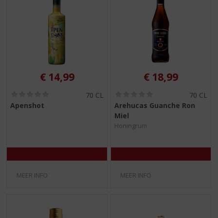
€
14,99
€
18,99
(
(
70 CL
70 CL
0
0
Apenshot
Arehucas Guanche Ron
,
,
Miel
0
0
/
/
Honingrum
5
5
)
)
MEER INFO
MEER INFO