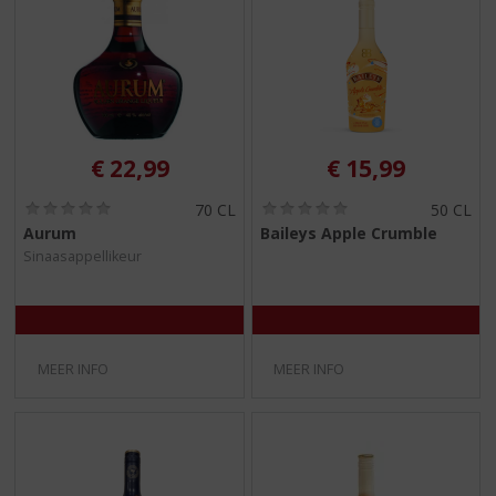
€
22,99
€
15,99
(
(
70 CL
50 CL
0
0
Aurum
Baileys Apple Crumble
,
,
Sinaasappellikeur
0
0
/
/
5
5
)
)
MEER INFO
MEER INFO