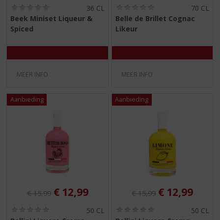
(
(
36 CL
70 CL
0
0
Beek Miniset Liqueur &
Belle de Brillet Cognac
,
,
Spiced
Likeur
0
0
/
/
5
5
)
)
MEER INFO
MEER INFO
Originele prijs was:
, Huidige prijs is:
Originele prijs was:
, Huidige pri
€
12,99
€
12,99
€
15,99
€
15,99
(
(
50 CL
50 CL
0
0