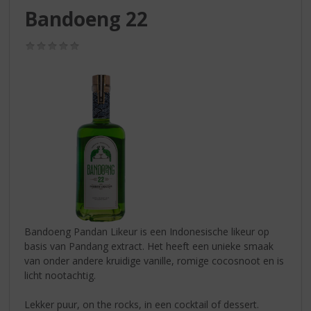
S
Bandoeng 22
p
r
(0,0
i
/
n
5)
g
n
a
a
r
d
e
n
a
v
i
Bandoeng Pandan Likeur is een Indonesische likeur op
g
basis van Pandang extract. Het heeft een unieke smaak
a
van onder andere kruidige vanille, romige cocosnoot en is
t
licht nootachtig.
i
e
Lekker puur, on the rocks, in een cocktail of dessert.