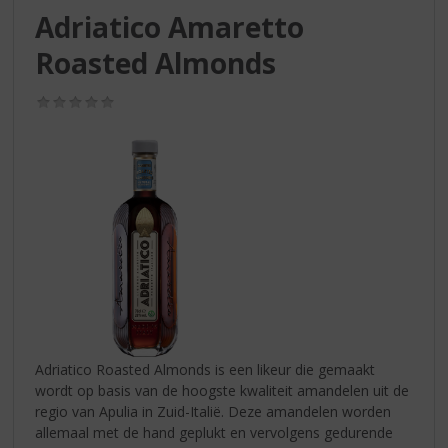
S
Adriatico Amaretto
p
r
Roasted Almonds
i
n
(0,0
g
/
n
5)
a
a
r
d
e
n
a
v
i
g
a
Adriatico Roasted Almonds is een likeur die gemaakt
t
wordt op basis van de hoogste kwaliteit amandelen uit de
i
regio van Apulia in Zuid-Italië. Deze amandelen worden
e
allemaal met de hand geplukt en vervolgens gedurende