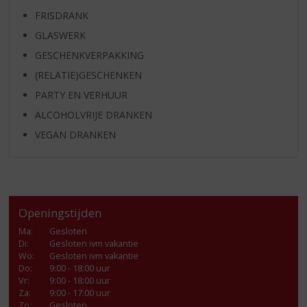
FRISDRANK
GLASWERK
GESCHENKVERPAKKING
(RELATIE)GESCHENKEN
PARTY EN VERHUUR
ALCOHOLVRIJE DRANKEN
VEGAN DRANKEN
Openingstijden
Ma
:
Gesloten
Di
:
Gesloten ivm vakantie
Wo
:
Gesloten ivm vakantie
Do
:
9:00 - 18:00 uur
Vr
:
9:00 - 18:00 uur
Za
:
9:00 - 17:00 uur
Zo:
Gesloten