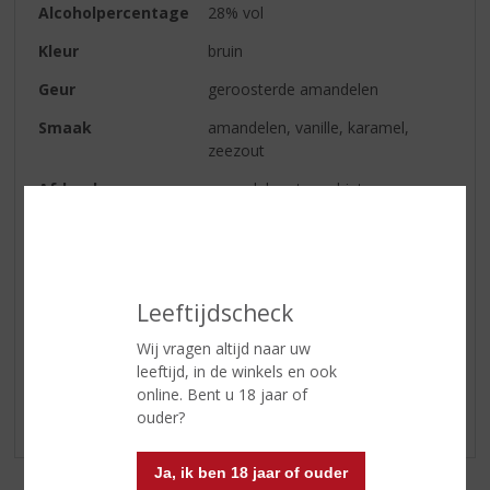
Alcoholpercentage
28% vol
Kleur
bruin
Geur
geroosterde amandelen
Smaak
amandelen, vanille, karamel,
zeezout
Afdronk
amandel met een hint van
Adriatisch zeezout
Serveertip
on the Rocks, of met Ginger Beer
Leeftijdscheck
Reviews
Wij vragen altijd naar uw
leeftijd, in de winkels en ook
Schrijf een review
online. Bent u 18 jaar of
ouder?
Er zijn nog geen reviews geplaatst voor dit product
Ja, ik ben 18 jaar of ouder