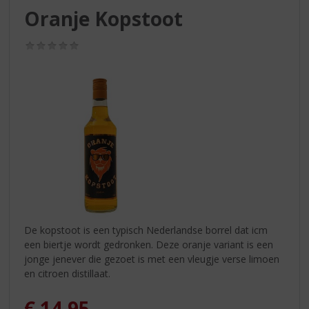
S
Oranje Kopstoot
p
r
(0,0
i
/
n
5)
g
n
a
a
r
d
e
n
a
v
i
De kopstoot is een typisch Nederlandse borrel dat icm
g
een biertje wordt gedronken. Deze oranje variant is een
a
jonge jenever die gezoet is met een vleugje verse limoen
t
en citroen distillaat.
i
e
€
14,95