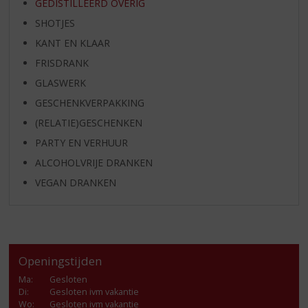
GEDISTILLEERD OVERIG
SHOTJES
KANT EN KLAAR
FRISDRANK
GLASWERK
GESCHENKVERPAKKING
(RELATIE)GESCHENKEN
PARTY EN VERHUUR
ALCOHOLVRIJE DRANKEN
VEGAN DRANKEN
Openingstijden
Ma
:
Gesloten
Di
:
Gesloten ivm vakantie
Wo
:
Gesloten ivm vakantie