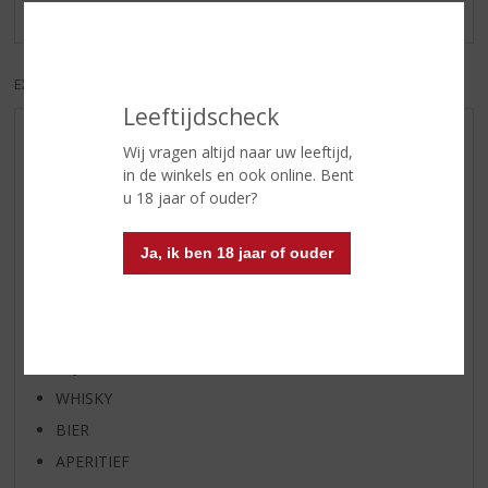
Er zijn nog geen reviews geplaatst voor dit product
EXCL. BTW
INCL. BTW
Leeftijdscheck
AANBIEDINGEN
Wij vragen altijd naar uw leeftijd,
in de winkels en ook online. Bent
WIJN VAN DE MAAND
u 18 jaar of ouder?
WHISKY VAN DE MAAND
RUM VAN DE MAAND
Ja, ik ben 18 jaar of ouder
BIER VAN DE MAAND
SPIRIT VAN DE MAAND
EXCLUSIEF TOPSLIJTER
WIJN
WHISKY
BIER
APERITIEF