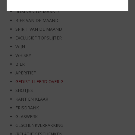
WHISKY VAN DE MAAND
RUM VAN DE MAAND
BIER VAN DE MAAND
SPIRIT VAN DE MAAND
EXCLUSIEF TOPSLIJTER
WIJN
WHISKY
BIER
APERITIEF
GEDISTILLEERD OVERIG
SHOTJES
KANT EN KLAAR
FRISDRANK
GLASWERK
GESCHENKVERPAKKING
(RELATIE)GESCHENKEN