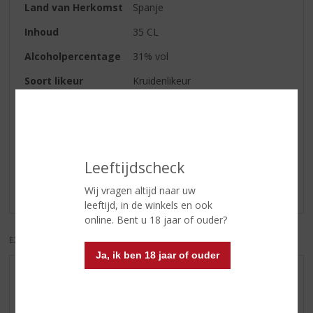
Land van Herkomst
Spanje
Inhoud
35 CL
Alcoholpercentage
31% vol
Soort likeur
Kruidenlikeur
Reviews
Leeftijdscheck
Schrijf een review
Wij vragen altijd naar uw
Er zijn nog geen reviews geplaatst voor dit product
leeftijd, in de winkels en ook
online. Bent u 18 jaar of ouder?
EXCL. BTW
INCL. BTW
Ja, ik ben 18 jaar of ouder
AANBIEDINGEN
WIJN VAN DE MAAND