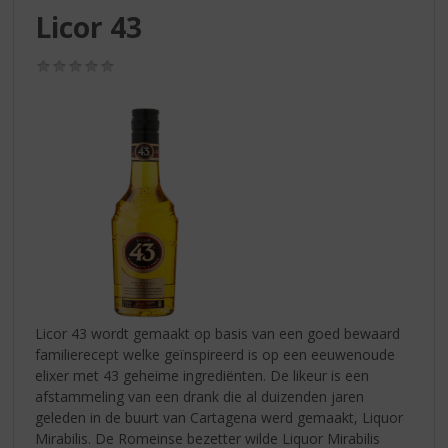
S
Licor 43
p
r
(0,0
i
/
n
5)
g
n
a
a
r
d
e
n
a
v
i
Licor 43 wordt gemaakt op basis van een goed bewaard
g
familierecept welke geïnspireerd is op een eeuwenoude
a
elixer met 43 geheime ingrediënten. De likeur is een
t
afstammeling van een drank die al duizenden jaren
i
geleden in de buurt van Cartagena werd gemaakt, Liquor
e
Mirabilis. De Romeinse bezetter wilde Liquor Mirabilis