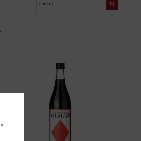
Zoeken
r
18