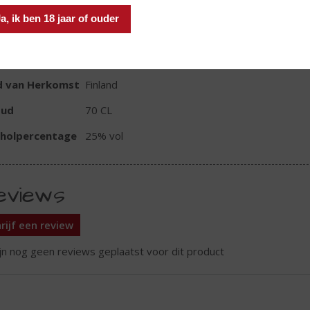
a, ik ben 18 jaar of ouder
TIKETINFORMATIE
d van Herkomst
Finland
oud
70 CL
oholpercentage
25% vol
eviews
rijf een review
ijn nog geen reviews geplaatst voor dit product