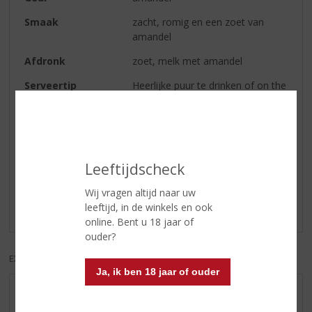
Smaak
zacht, romig en een zoet van
amandel
Afdronk
zoet, melk met amandel
Serveertip
Heerlijke puur te drinken of on the
rocks!.
Reviews
Leeftijdscheck
Schrijf een review
Wij vragen altijd naar uw
leeftijd, in de winkels en ook
Er zijn nog geen reviews geplaatst voor dit product
online. Bent u 18 jaar of
ouder?
EXCL. BTW
INCL. BTW
Ja, ik ben 18 jaar of ouder
AANBIEDINGEN