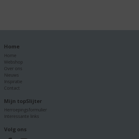
Home
Home
Webshop
Over ons
Nieuws
Inspiratie
Contact
Mijn topSlijter
Herroepingsformulier
Interessante links
Volg ons