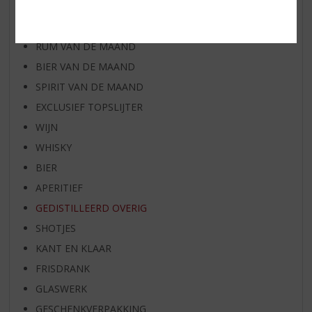
WIJN VAN DE MAAND
WHISKY VAN DE MAAND
RUM VAN DE MAAND
BIER VAN DE MAAND
SPIRIT VAN DE MAAND
EXCLUSIEF TOPSLIJTER
WIJN
WHISKY
BIER
APERITIEF
GEDISTILLEERD OVERIG
SHOTJES
KANT EN KLAAR
FRISDRANK
GLASWERK
GESCHENKVERPAKKING