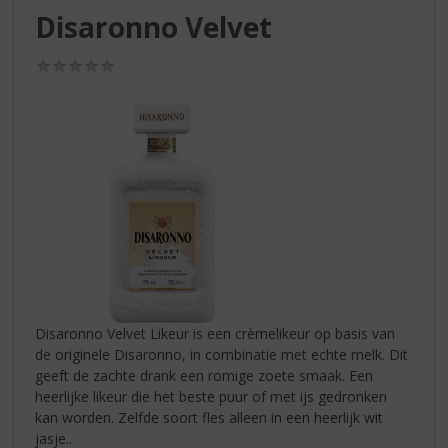
S
Disaronno Velvet
p
r
(0,0
i
/
n
5)
g
n
a
a
r
d
e
n
a
v
i
Disaronno Velvet Likeur is een crèmelikeur op basis van
g
de originele Disaronno, in combinatie met echte melk. Dit
a
geeft de zachte drank een romige zoete smaak. Een
t
heerlijke likeur die het beste puur of met ijs gedronken
i
kan worden. Zelfde soort fles alleen in een heerlijk wit
e
jasje..