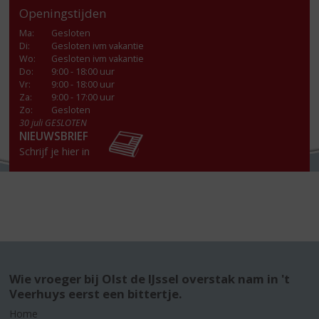
Openingstijden
Ma
:
Gesloten
Di
:
Gesloten ivm vakantie
Wo
:
Gesloten ivm vakantie
Do
:
9:00 - 18:00 uur
Vr
:
9:00 - 18:00 uur
Za
:
9:00 - 17:00 uur
Zo:
Gesloten
30 juli GESLOTEN
NIEUWSBRIEF
Schrijf je hier in
Wie vroeger bij Olst de IJssel overstak nam in 't
Veerhuys eerst een bittertje.
Home