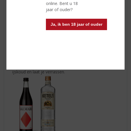
online. Bent u 18
jaar of ouder?
Ja, ik ben 18 jaar of ouder
Proost op de vaders!
Salmari
:
Salmari is een unieke Finse salmiaklikeur die je
niet mag missen. Het is een avontuurlijk drankje met
een zoute smaak die verrassend lekker is. Serveer hem
ijskoud en laat je verrassen.