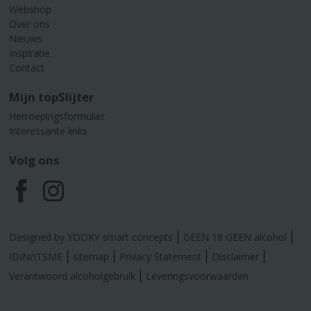
Webshop
Over ons
Nieuws
Inspiratie
Contact
Mijn topSlijter
Herroepingsformulier
Interessante links
Volg ons
F
I
a
n
Designed by YOOKY smart concepts
GEEN 18 GEEN alcohol
c
s
IDIN/ITSME
sitemap
Privacy Statement
Disclaimer
Verantwoord alcoholgebruik
Leveringsvoorwaarden
e
t