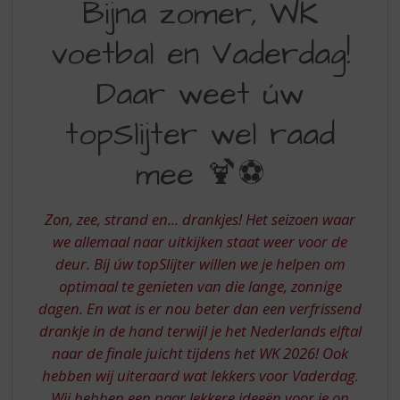
Bijna zomer, WK
S
ZOMER
p
r
voetbal en Vaderdag!
WK
i
VOETBAL
n
Daar weet úw
g
EN
n
topSlijter wel raad
VADERDAG
a
a
DAAR
mee 🍹⚽
r
WEET
d
e
UW
Zon, zee, strand en... drankjes! Het seizoen waar
n
TOPSLIJTER
we allemaal naar uitkijken staat weer voor de
a
deur. Bij úw topSlijter willen we je helpen om
v
WEL
i
optimaal te genieten van die lange, zonnige
RAAD
g
dagen. En wat is er nou beter dan een verfrissend
MEE
a
drankje in de hand terwijl je het Nederlands elftal
t
naar de finale juicht tijdens het WK 2026! Ook
i
hebben wij uiteraard wat lekkers voor Vaderdag.
e
Wij hebben een paar lekkere ideeën voor je op