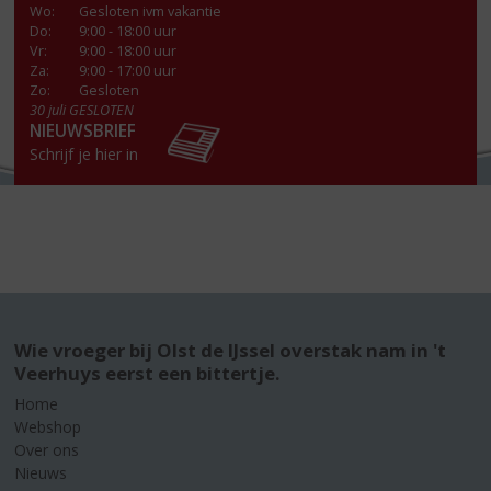
Wo
:
Gesloten ivm vakantie
Do
:
9:00 - 18:00 uur
Vr
:
9:00 - 18:00 uur
Za
:
9:00 - 17:00 uur
Zo:
Gesloten
30 juli GESLOTEN
NIEUWSBRIEF
Schrijf je hier in
Wie vroeger bij Olst de IJssel overstak nam in 't
Veerhuys eerst een bittertje.
Home
Webshop
Over ons
Nieuws