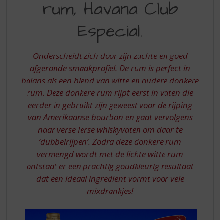
S
rum, Havana Club
GOUDEN
p
RUM,
r
Especial.
i
HAVANA
n
CLUB
g
Onderscheidt zich door zijn zachte en goed
n
ESPECIAL
afgeronde smaakprofiel. De rum is perfect in
a
balans als een blend van witte en oudere donkere
a
rum. Deze donkere rum rijpt eerst in vaten die
r
eerder in gebruikt zijn geweest voor de rijping
d
e
van Amerikaanse bourbon en gaat vervolgens
n
naar verse Ierse whiskyvaten om daar te
a
‘dubbelrijpen’. Zodra deze donkere rum
v
vermengd wordt met de lichte witte rum
i
ontstaat er een prachtig goudkleurig resultaat
g
a
dat een ideaal ingrediënt vormt voor vele
t
mixdrankjes!
i
e