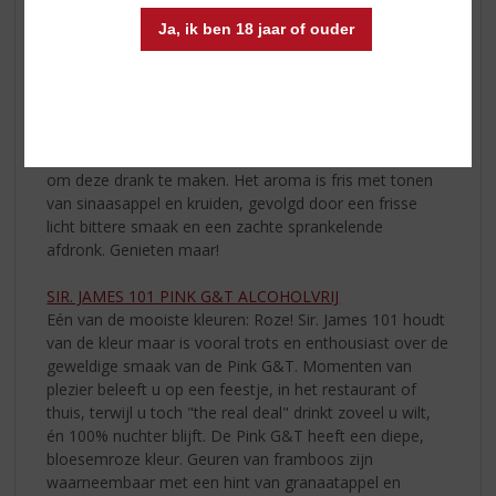
daarom heeft Sir. James 101 daarvan ook een
Ja, ik ben 18 jaar of ouder
alcoholvrije versie gemaakt. Er is met name gezocht
naar meer frisheid en een twist van sinaasappel en
kruiden. Het resultaat is een verfijnde drank die geschikt
is bij iedere gelegenheid. Natuurlijke smaken en
extracten van sinaasappel en kruiden zoals rozemarijn,
salie, kruidnagel en nootmuskaat worden aangewend
om deze drank te maken. Het aroma is fris met tonen
van sinaasappel en kruiden, gevolgd door een frisse
licht bittere smaak en een zachte sprankelende
afdronk. Genieten maar!
SIR. JAMES 101 PINK G&T ALCOHOLVRIJ
Eén van de mooiste kleuren: Roze! Sir. James 101 houdt
van de kleur maar is vooral trots en enthousiast over de
geweldige smaak van de Pink G&T. Momenten van
plezier beleeft u op een feestje, in het restaurant of
thuis, terwijl u toch "the real deal" drinkt zoveel u wilt,
én 100% nuchter blijft. De Pink G&T heeft een diepe,
bloesemroze kleur. Geuren van framboos zijn
waarneembaar met een hint van granaatappel en