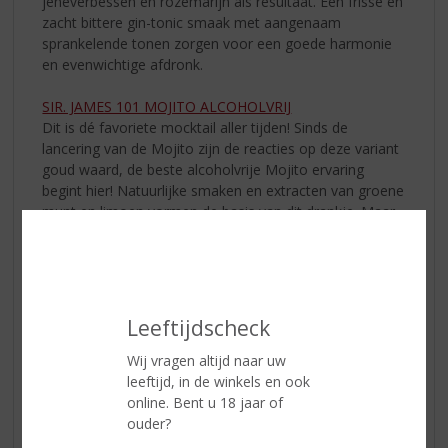
jeneverbessen en rozemarijn als resultaat. Een frisse en
zacht bittere gin-tonic smaak met aangenaam
sprankelende tonen zorgen voor een goede harmonie
en evenwichtige afdronk.
SIR. JAMES 101 MOJITO ALCOHOLVRIJ
Dit is dé favoriete mocktail aller tijden! Sinds de
lancering van de Mojito zijn de reacties op deze variant
goud waard, de beste alcoholvrije Mojito ervaring
begint hier! Natuurlijke smaken en extracten van groene
munt en limoen vormen de basis van dit drankje. Maar
Sir. James 101 was alleen daarmee niet tevreden en
maakte er een verfijnde drank van. Smaken van de
traditioneel toegevoegde bruine suiker zijn duidelijk
herkenbaar en er is een volle smaak gecreëerd
waarmee de smaak van rum geëvenaard wordt. Het
Leeftijdscheck
aroma is zeer kenmerkend en herkenbaar met de frisse
en tintelende smaak van munt, limoen en kruiden met
Wij vragen altijd naar uw
een lange en evenwichtige afdronk.
leeftijd, in de winkels en ook
online. Bent u 18 jaar of
SIR. JAMES 101 SPRITZ APERITIEF ALCOHOLVRIJ
ouder?
Spritz drankjes zijn all-time populaire drankjes en