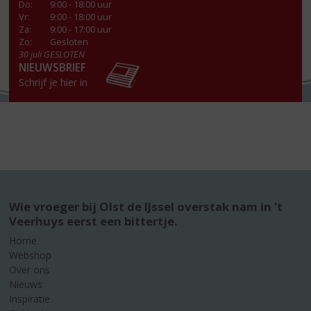
Do
:
9:00 - 18:00 uur
Vr
:
9:00 - 18:00 uur
Za
:
9:00 - 17:00 uur
Zo:
Gesloten
30 juli GESLOTEN
NIEUWSBRIEF
Schrijf je hier in
Wie vroeger bij Olst de IJssel overstak nam in 't
Veerhuys eerst een bittertje.
Home
Webshop
Over ons
Nieuws
Inspiratie