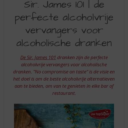
Sir. James 101 | de
S
JAMES
p
r
perfecte alcoholvrije
101
i
-
n
vervangers voor
g
DE
n
alcoholische dranken
PERFECTE
a
a
ALCOHOLVRIJE
r
De Sir. James 101
dranken zijn de perfecte
VERVANGERS
d
alcoholvrije vervangers voor alcoholische
e
VOOR
dranken. "No compromise on taste" is de visie en
n
ALCOHOLISCHE
het doel is om de beste alcoholvrije alternatieven
a
v
DRANKEN
aan te bieden, om van te genieten in elke bar of
i
restaurant.
g
a
t
i
e