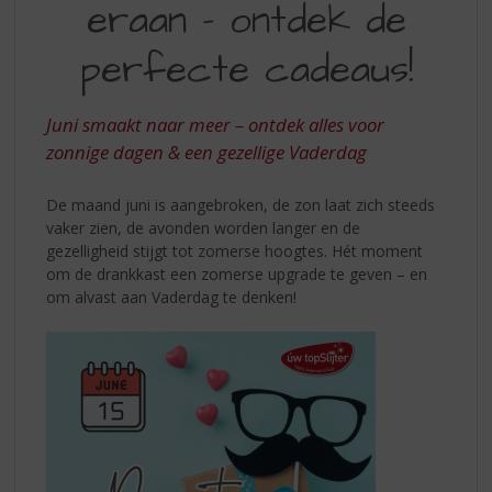
S
eraan – ontdek de
ERAAN
p
ONTDEK
r
perfecte cadeaus!
i
DE
n
PERFECTE
g
Juni smaakt naar meer – ontdek alles voor
n
CADEAUS
zonnige dagen & een gezellige Vaderdag
a
a
De maand juni is aangebroken, de zon laat zich steeds
r
vaker zien, de avonden worden langer en de
d
gezelligheid stijgt tot zomerse hoogtes. Hét moment
e
om de drankkast een zomerse upgrade te geven – en
n
om alvast aan Vaderdag te denken!
a
v
i
g
a
t
i
e