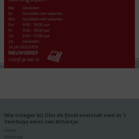
Ma
:
Gesloten
Di
:
Gesloten ivm vakantie
Wo
:
Gesloten ivm vakantie
Do
:
9:00 - 18:00 uur
Vr
:
9:00 - 18:00 uur
Za
:
9:00 - 17:00 uur
Zo:
Gesloten
30 juli GESLOTEN
NIEUWSBRIEF
Schrijf je hier in
Wie vroeger bij Olst de IJssel overstak nam in 't
Veerhuys eerst een bittertje.
Home
Webshop