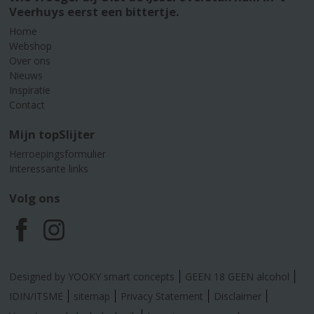
Veerhuys eerst een bittertje.
Home
Webshop
Over ons
Nieuws
Inspiratie
Contact
Mijn topSlijter
Herroepingsformulier
Interessante links
Volg ons
F
I
a
n
Designed by YOOKY smart concepts
GEEN 18 GEEN alcohol
c
s
IDIN/ITSME
sitemap
Privacy Statement
Disclaimer