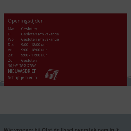
Openingstijden
Ma
:
Gesloten
Di
:
Gesloten ivm vakantie
Wo
:
Gesloten ivm vakantie
Do
:
9:00 - 18:00 uur
Vr
:
9:00 - 18:00 uur
Za
:
9:00 - 17:00 uur
Zo:
Gesloten
30 juli GESLOTEN
NIEUWSBRIEF
Schrijf je hier in
Wie vroeger bij Olst de IJssel overstak nam in 't