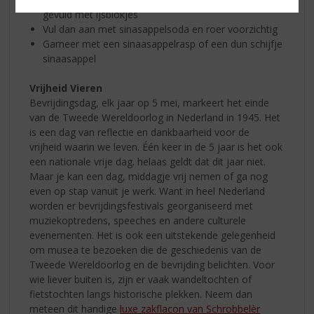
gevuld met ijsblokjes
Vul dan aan met sinasappelsoda en roer voorzichtig
Garneer met een sinaasappelrasp of een dun schijfje
sinaasappel
Vrijheid Vieren
Bevrijdingsdag, elk jaar op 5 mei, markeert het einde
van de Tweede Wereldoorlog in Nederland in 1945. Het
is een dag van reflectie en dankbaarheid voor de
vrijheid waarin we leven. Één keer in de 5 jaar is het ook
een nationale vrije dag. helaas geldt dat dit jaar niet.
Maar je kan een dag, middagje vrij nemen of ga nog
even op stap vanuit je werk. Want in heel Nederland
worden er bevrijdingsfestivals georganiseerd met
muziekoptredens, speeches en andere culturele
evenementen. Het is ook een uitstekende gelegenheid
om musea te bezoeken die de geschiedenis van de
Tweede Wereldoorlog en de bevrijding belichten. Voor
wie liever buiten is, zijn er vaak wandeltochten of
fietstochten langs historische plekken. Neem dan
meteen dit handige
luxe zakflacon van Schrobbelèr