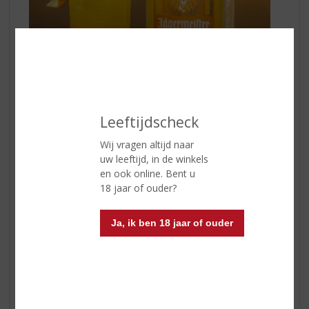
Leeftijdscheck
🧡 Jägermeister Orange ontmoet frisse
sinaasappelsoda! Een drankje dat altijd in de smaak valt.
Wij vragen altijd naar
uw leeftijd, in de winkels
Dit heb je nodig:
en ook online. Bent u
18 jaar of ouder?
4 cl Jägermeister Orange
160 ml sinaasappelsoda
IJsblokjes
Ja, ik ben 18 jaar of ouder
Longdrinkglas
Optioneel: sinaasappel
Voorbereiding:
Schenk
Jägermeister Orange
in een longdrinkglas