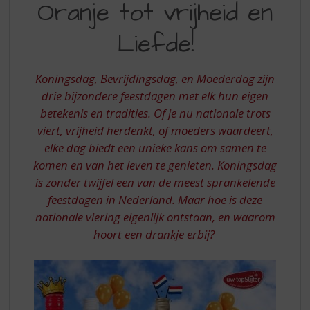
S
Oranje tot vrijheid en
LEVEN
p
-
r
Liefde!
i
VAN
n
ORANJE
g
Koningsdag, Bevrijdingsdag, en Moederdag zijn
n
TOT
drie bijzondere feestdagen met elk hun eigen
a
betekenis en tradities. Of je nu nationale trots
VRIJHEID
a
viert, vrijheid herdenkt, of moeders waardeert,
r
EN
elke dag biedt een unieke kans om samen te
d
LIEFDE
e
komen en van het leven te genieten. Koningsdag
n
is zonder twijfel een van de meest sprankelende
a
feestdagen in Nederland. Maar hoe is deze
v
nationale viering eigenlijk ontstaan, en waarom
i
hoort een drankje erbij?
g
a
t
i
e