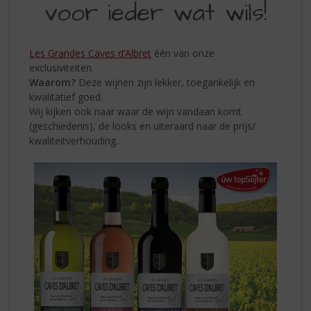
S
voor ieder wat wils!
WIJNEN:
p
VOOR
r
i
IEDER
Les Grandes Caves d’Albret
één van onze
n
exclusiviteiten.
WAT
g
Waarom?
Deze wijnen zijn lekker, toegankelijk en
n
WILS
kwalitatief goed.
a
Wij kijken ook naar waar de wijn vandaan komt
a
(geschiedenis), de looks en uiteraard naar de prijs/
r
kwaliteitverhouding.
d
e
n
a
v
i
g
a
t
i
e