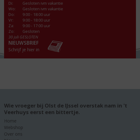
Di
:
Gesloten ivm vakantie
Wo
:
Gesloten ivm vakantie
Do
:
9:00 - 18:00 uur
Vr
:
9:00 - 18:00 uur
Za
:
9:00 - 17:00 uur
Zo:
Gesloten
30 juli GESLOTEN
NIEUWSBRIEF
Schrijf je hier in
Wie vroeger bij Olst de IJssel overstak nam in 't
Veerhuys eerst een bittertje.
Home
Webshop
Over ons